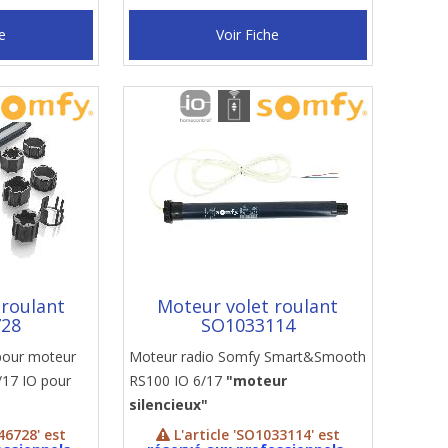
e
Voir Fiche
 roulant
Moteur volet roulant
728
SO1033114
pour moteur
Moteur radio Somfy Smart&Smooth
17 IO pour
RS100 IO 6/17
"moteur
silencieux"
46728' est
L'article 'SO1033114' est