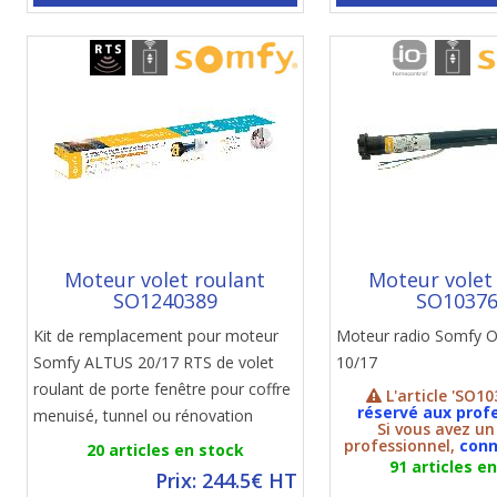
Moteur volet roulant
Moteur volet
SO1240389
SO1037
Kit de remplacement pour moteur
Moteur radio Somfy 
Somfy ALTUS 20/17 RTS de volet
10/17
roulant de porte fenêtre pour coffre
L'article 'SO10
réservé aux prof
menuisé, tunnel ou rénovation
Si vous avez u
professionnel,
conn
20 articles en stock
91 articles e
Prix: 244.5€ HT