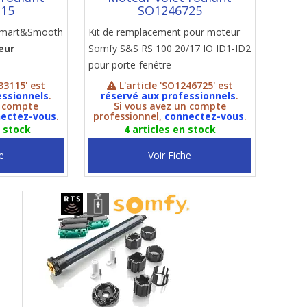
115
SO1246725
 Smart&Smooth
Kit de remplacement pour moteur
eur
Somfy S&S RS 100 20/17 IO ID1-ID2
pour porte-fenêtre
33115' est
L'article 'SO1246725' est
essionnels
.
réservé aux professionnels
.
n compte
Si vous avez un compte
ectez-vous
.
professionnel,
connectez-vous
.
n stock
4 articles en stock
e
Voir Fiche