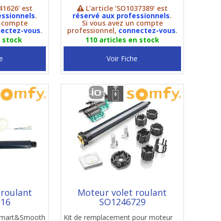
41626' est
L'article 'SO1037389' est
essionnels
.
réservé aux professionnels
.
n compte
Si vous avez un compte
ectez-vous
.
professionnel,
connectez-vous
.
n stock
110 articles en stock
e
Voir Fiche
 roulant
Moteur volet roulant
116
SO1246729
 Smart&Smooth
Kit de remplacement pour moteur