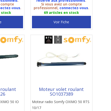
essionnels
.
réservé aux professionnels
.
n compte
Si vous avez un compte
ectez-vous
.
professionnel,
connectez-vous
.
n stock
69 articles en stock
e
Voir Fiche
 roulant
Moteur volet roulant
626
SO1037389
OXIMO 50 IO
Moteur radio Somfy OXIMO 50 RTS
10/17