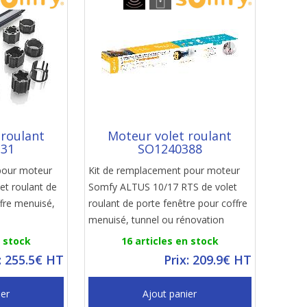
 roulant
Moteur volet roulant
131
SO1240388
pour moteur
Kit de remplacement pour moteur
et roulant de
Somfy ALTUS 10/17 RTS de volet
ffre menuisé,
roulant de porte fenêtre pour coffre
menuisé, tunnel ou rénovation
n stock
16 articles en stock
: 255.5€ HT
Prix: 209.9€ HT
ier
Ajout panier