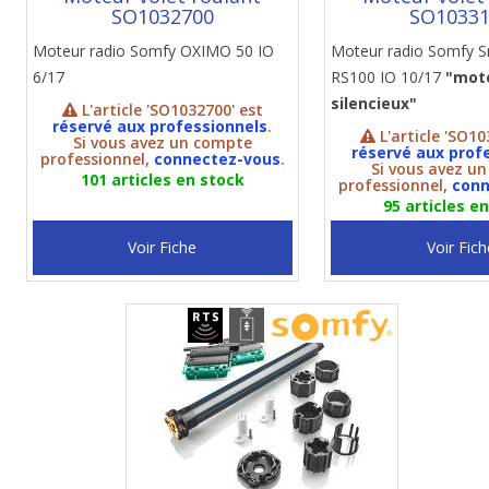
SO1032700
SO1033
Moteur radio Somfy OXIMO 50 IO
Moteur radio Somfy
6/17
RS100 IO 10/17
"mot
silencieux"
L'article 'SO1032700' est
réservé aux professionnels
.
L'article 'SO10
Si vous avez un compte
réservé aux prof
professionnel,
connectez-vous
.
Si vous avez u
101 articles en stock
professionnel,
conn
95 articles e
Voir Fiche
Voir Fich