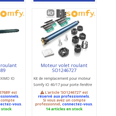
 roulant
Moteur volet roulant
689
SO1246727
OXIMO IO
Kit de remplacement pour moteur
Somfy IO 40/17 pour porte-fenêtre
37689' est
L'article 'SO1246727' est
essionnels
.
réservé aux professionnels
.
n compte
Si vous avez un compte
ectez-vous
.
professionnel,
connectez-vous
.
n stock
14 articles en stock