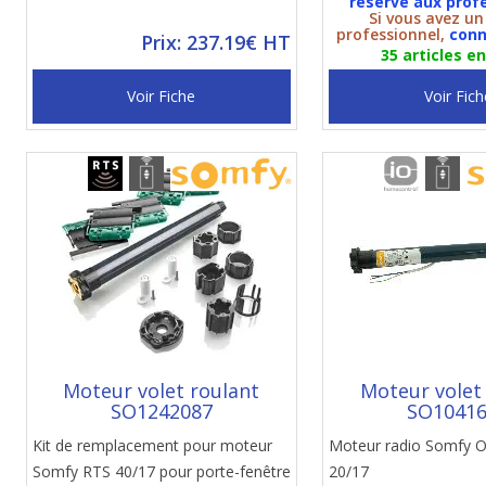
réservé aux prof
Si vous avez u
professionnel,
conn
Prix: 237.19€ HT
35 articles e
Voir Fiche
Voir Fich
Moteur volet roulant
Moteur volet
SO1242087
SO1041
Kit de remplacement pour moteur
Moteur radio Somfy 
Somfy RTS 40/17 pour porte-fenêtre
20/17