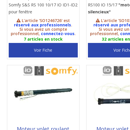
Somfy S&S RS 100 10/17 IO ID1-ID2
RS100 IO 15/17
"mot
pour fenêtre
silencieux"
L'article 'SO1246726' est
L'article 'SO10
réservé aux professionnels
.
réservé aux prof
Si vous avez un compte
Si vous avez u
professionnel,
connectez-vous
.
professionnel,
conn
7 articles en stock
32 articles e
Voir Fiche
Voir Fich
Moteur volet roulant
Moteur volet