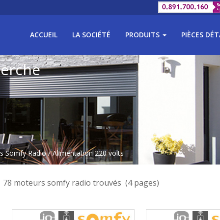
ACCUEIL
LA SOCIÉTÉ
PRODUITS
PIÈCES DÉ
herche
s Somfy Radio
/ Alimentation 220 volts
78 moteurs somfy radio trouvés (4 pages)