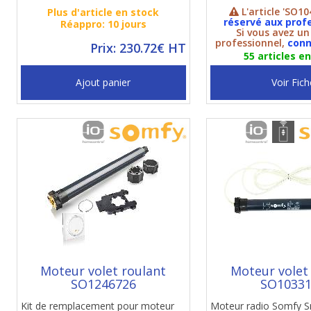
L'article 'SO10
Plus d'article en stock
réservé aux prof
Réappro: 10 jours
Si vous avez u
professionnel,
conn
Prix: 230.72€ HT
55 articles e
Ajout panier
Voir Fich
Moteur volet roulant
Moteur volet
SO1246726
SO1033
Kit de remplacement pour moteur
Moteur radio Somfy