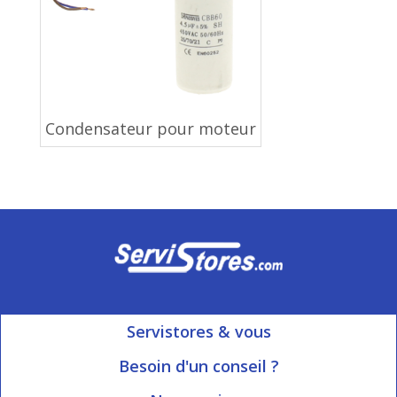
Condensateur pour moteur
Servistores & vous
Mon compte
Besoin d'un conseil ?
Nous contacter
Ouvert du Lundi au Vendredi