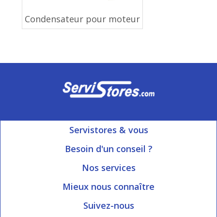
Condensateur pour moteur
Servistores & vous
Mon compte
Besoin d'un conseil ?
Nous contacter
Ouvert du Lundi au Vendredi
Nos services
8h15 à 12h00 | 13h30 à 16h45
Informations livraison
Mieux nous connaître
Qui sommes-nous?
Blog Servistores
Suivez-nous
Nos valeurs