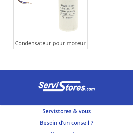
Condensateur pour moteur
Servistores & vous
Mon compte
Besoin d'un conseil ?
Nous contacter
Ouvert du Lundi au Vendredi