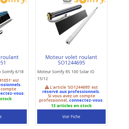
 roulant
Moteur volet roulant
051
SO1244695
o Somfy 6/18
Moteur Somfy RS 100 Solar IO
15/12
41051' est
essionnels
.
L'article 'SO1244695' est
n compte
réservé aux professionnels
.
ectez-vous
.
Si vous avez un compte
 stock
professionnel,
connectez-vous
.
13 articles en stock
e
Voir Fiche