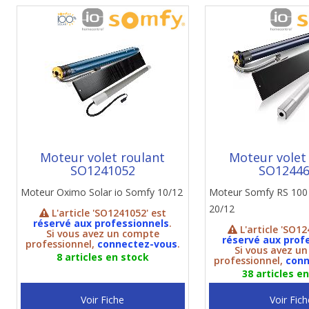
Moteur volet roulant
Moteur volet
SO1241052
SO1244
Moteur Oximo Solar io Somfy 10/12
Moteur Somfy RS 100 
20/12
L'article 'SO1241052' est
réservé aux professionnels
.
L'article 'SO12
Si vous avez un compte
réservé aux prof
professionnel,
connectez-vous
.
Si vous avez u
8 articles en stock
professionnel,
conn
38 articles e
Voir Fiche
Voir Fich