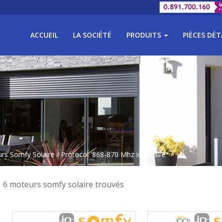
ACCUEIL
LA SOCIÉTÉ
PRODUITS
PIÈCES DÉ
rs Somfy Solaire
/ Protocol '868-870 Mhz io solaire'
6 moteurs somfy solaire trouvés