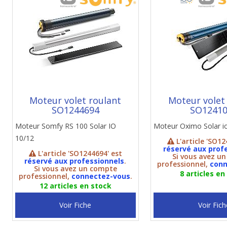
Moteur volet roulant
Moteur volet
SO1244694
SO1241
Moteur Somfy RS 100 Solar IO
Moteur Oximo Solar i
10/12
L'article 'SO12
réservé aux prof
L'article 'SO1244694' est
Si vous avez u
réservé aux professionnels
.
professionnel,
conn
Si vous avez un compte
8 articles en
professionnel,
connectez-vous
.
12 articles en stock
Voir Fiche
Voir Fich