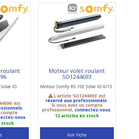
 roulant
Moteur volet roulant
696
SO1244693
Solar IO
Moteur Somfy RS 100 Solar IO 6/15
L'article 'SO1244693' est
réservé aux professionnels
.
44696' est
Si vous avez un compte
essionnels
.
professionnel,
connectez-vous
.
n compte
12 articles en stock
ectez-vous
.
n stock
e
Voir Fiche