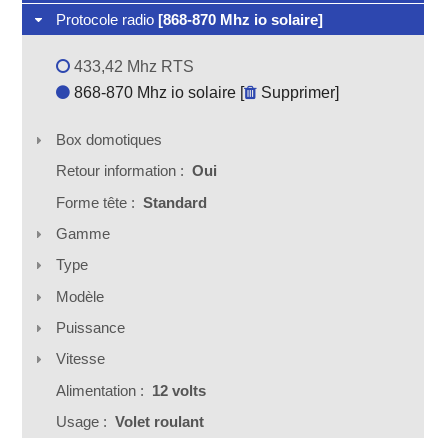
Protocole radio
[868-870 Mhz io solaire]
433,42 Mhz RTS
868-870 Mhz io solaire [
Supprimer
]
Box domotiques
Retour information :
Oui
Forme tête :
Standard
Gamme
Type
Modèle
Puissance
Vitesse
Alimentation :
12 volts
Usage :
Volet roulant