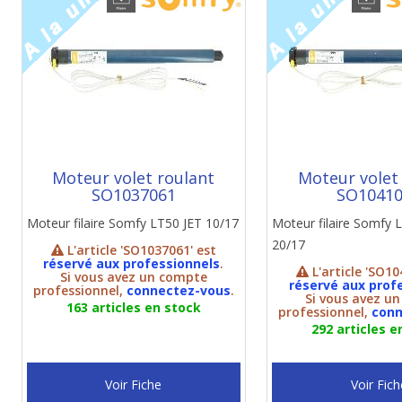
Moteur volet roulant
Moteur volet
SO1037061
SO1041
Moteur filaire Somfy LT50 JET 10/17
Moteur filaire Somf
20/17
L'article 'SO1037061' est
réservé aux professionnels
.
L'article 'SO10
Si vous avez un compte
réservé aux prof
professionnel,
connectez-vous
.
Si vous avez u
163 articles en stock
professionnel,
conn
292 articles e
Voir Fiche
Voir Fich