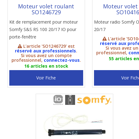
Moteur volet roulant
Moteur volet
SO1246729
SO1041
Kit de remplacement pour moteur
Moteur radio Somfy 
Somfy S&S RS 100 20/17 IO pour
20/17
porte-fenêtre
L'article 'SO10
réservé aux prof
L'article 'SO1246729' est
Si vous avez u
réservé aux professionnels
.
professionnel,
conn
Si vous avez un compte
55 articles e
professionnel,
connectez-vous
.
16 articles en stock
Voir Fiche
Voir Fich