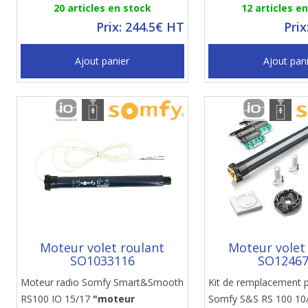
20 articles en stock
12 articles e
Prix: 244.5€ HT
Prix
Ajout panier
Ajout pan
Moteur volet roulant
Moteur volet
SO1033116
SO1246
Moteur radio Somfy Smart&Smooth
Kit de remplacement 
RS100 IO 15/17
"moteur
Somfy S&S RS 100 10/