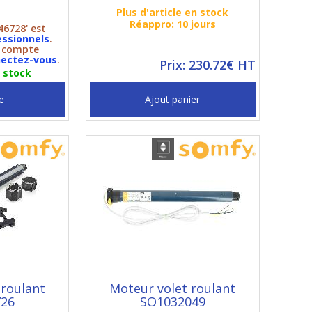
Plus d'article en stock
Réappro: 10 jours
46728' est
essionnels
.
n compte
ectez-vous
.
Prix: 230.72€ HT
n stock
e
Ajout panier
 roulant
Moteur volet roulant
726
SO1032049