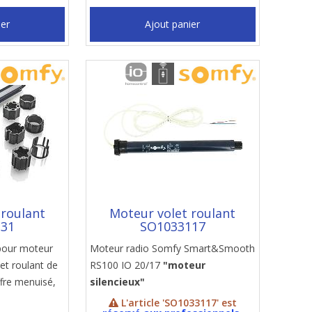
ier
Ajout panier
 roulant
Moteur volet roulant
131
SO1033117
pour moteur
Moteur radio Somfy Smart&Smooth
et roulant de
RS100 IO 20/17
"moteur
ffre menuisé,
silencieux"
L'article 'SO1033117' est