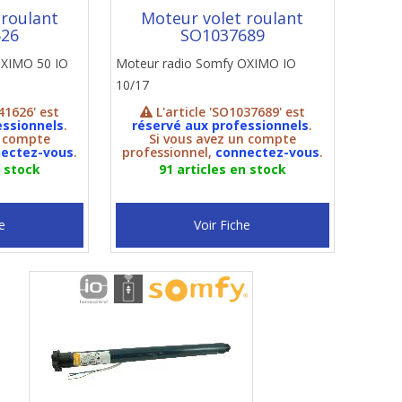
 roulant
Moteur volet roulant
626
SO1037689
OXIMO 50 IO
Moteur radio Somfy OXIMO IO
10/17
41626' est
L'article 'SO1037689' est
essionnels
.
réservé aux professionnels
.
n compte
Si vous avez un compte
ectez-vous
.
professionnel,
connectez-vous
.
n stock
91 articles en stock
e
Voir Fiche