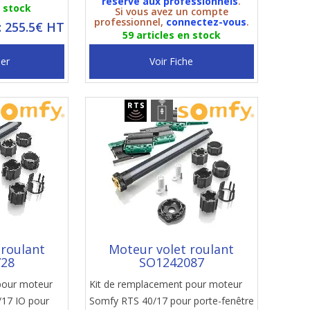
réservé aux professionnels
.
n stock
Si vous avez un compte
professionnel,
connectez-vous
.
: 255.5€ HT
59 articles en stock
ier
Voir Fiche
 roulant
Moteur volet roulant
728
SO1242087
pour moteur
Kit de remplacement pour moteur
17 IO pour
Somfy RTS 40/17 pour porte-fenêtre