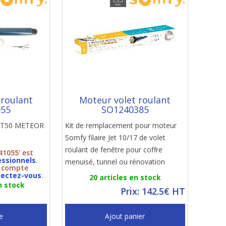
 roulant
Moteur volet roulant
055
SO1240385
y LT50 METEOR
Kit de remplacement pour moteur
Somfy filaire Jet 10/17 de volet
roulant de fenêtre pour coffre
41055' est
essionnels
.
menuisé, tunnel ou rénovation
n compte
ectez-vous
.
20 articles en stock
n stock
Prix: 142.5€ HT
e
Ajout panier