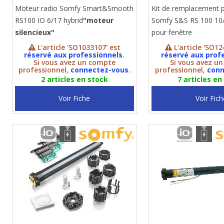
Moteur radio Somfy Smart&Smooth
Kit de remplacement 
RS100 IO 6/17 hybrid
"moteur
Somfy S&S RS 100 10/
silencieux"
pour fenêtre
L'article 'SO1033107' est
L'article 'SO12
réservé aux professionnels
.
réservé aux prof
Si vous avez un compte
Si vous avez u
professionnel,
connectez-vous
.
professionnel,
conn
2 articles en stock
7 articles en
Voir Fiche
Voir Fich