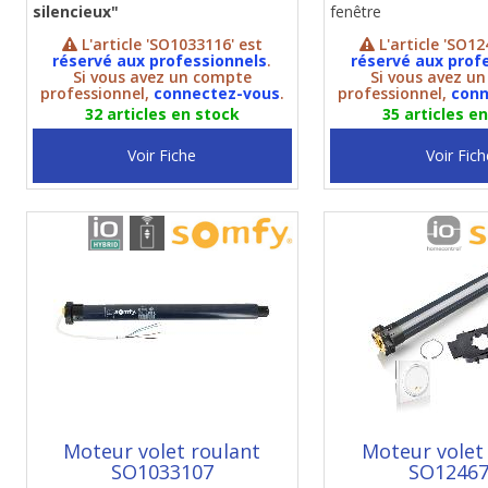
silencieux"
fenêtre
L'article 'SO1033116' est
L'article 'SO12
réservé aux professionnels
.
réservé aux prof
Si vous avez un compte
Si vous avez u
professionnel,
connectez-vous
.
professionnel,
conn
32 articles en stock
35 articles e
Voir Fiche
Voir Fich
Moteur volet roulant
Moteur volet
SO1033107
SO1246