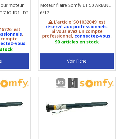
pour moteur
Moteur filaire Somfy LT 50 ARIANE
17 IO ID1-ID2
6/17
L'article 'SO1032049' est
réservé aux professionnels
.
46726' est
Si vous avez un compte
essionnels
.
professionnel,
connectez-vous
.
n compte
90 articles en stock
ectez-vous
.
 stock
e
Voir Fiche