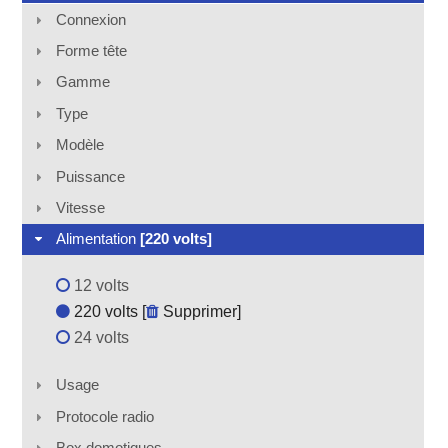
Connexion
Forme tête
Gamme
Type
Modèle
Puissance
Vitesse
Alimentation
[220 volts]
12 volts
220 volts [
Supprimer
]
24 volts
Usage
Protocole radio
Box domotiques