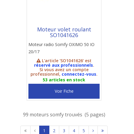
Moteur volet roulant
SO1041626
Moteur radio Somfy OXIMO 50 IO
20/17
L'article 'SO1041626' est
réservé aux professionnels
.
Si vous avez un compte
professionnel,
connectez-vous
.
53 articles en stock
Voir Fiche
99 moteurs somfy trouvés (5 pages)
1
2
3
4
5