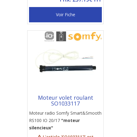
Voir Fiche
Moteur volet roulant
SO1033117
Moteur radio Somfy Smart&Smooth
RS100 IO 20/17
"moteur
silencieux"
L'article 'SO1033117' est