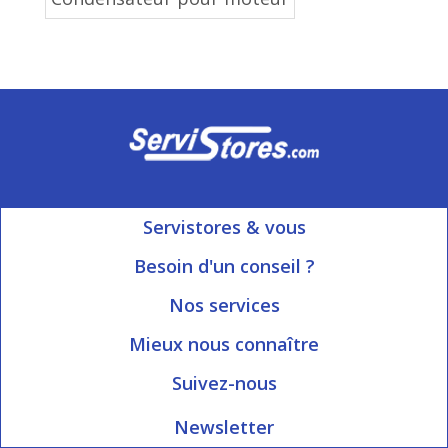
Servistores & vous
Mon compte
Besoin d'un conseil ?
Nous contacter
Ouvert du Lundi au Vendredi
Nos services
8h15 à 12h00 | 13h30 à 16h45
Informations livraison
Mieux nous connaître
Qui sommes-nous?
Blog Servistores
Suivez-nous
Nos valeurs
Plan du site
Newsletter
Engagé avec vous
Index articles