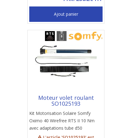
Ajout panier
Moteur volet roulant
SO1025193
Kit Motorisation Solaire Somfy
Oximo 40 Wirefree RTS II 10 Nm
avec adaptations tube d50
L'article 'SO1025193' est