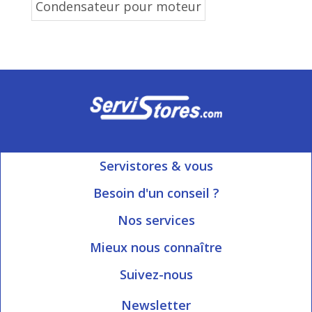
Condensateur pour moteur
Servistores & vous
Mon compte
Besoin d'un conseil ?
Nous contacter
Ouvert du Lundi au Vendredi
Nos services
8h15 à 12h00 | 13h30 à 16h45
Informations livraison
Mieux nous connaître
Qui sommes-nous?
Blog Servistores
Suivez-nous
Nos valeurs
Plan du site
Newsletter