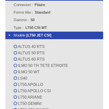
Connexion :
Filaire
Forme tête :
Standard
Gamme :
50
Type :
LT50 CSI WT
Modèle
[LT50 JET CSI]
ALTUS 40 RTS
ALTUS 50 RTS
ALTUS 60 RTS
ILMO 50 TH TETE ETROITE
ILMO 50 WT
LS40
LT50 APOLLO
LT50 APOLLO CSI
LT50 ARIANE
LT50 GEMINI