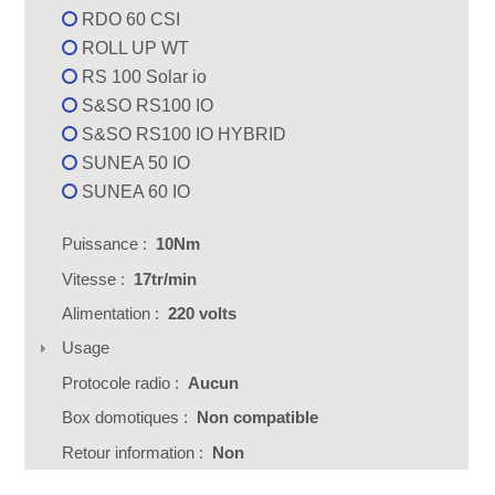
RDO 60 CSI
ROLL UP WT
RS 100 Solar io
S&SO RS100 IO
S&SO RS100 IO HYBRID
SUNEA 50 IO
SUNEA 60 IO
Puissance :
10Nm
Vitesse :
17tr/min
Alimentation :
220 volts
Usage
Protocole radio :
Aucun
Box domotiques :
Non compatible
Retour information :
Non