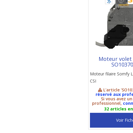
Moteur volet
SO1037
Moteur filaire Somfy 
CSI
L'article 'SO10
réservé aux prof
Si vous avez u
professionnel,
conn
32 articles e
Voir Fich