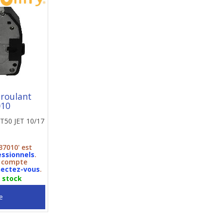
 roulant
010
LT50 JET 10/17
37010' est
essionnels
.
n compte
ectez-vous
.
n stock
e