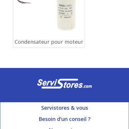
Condensateur pour moteur
Servistores & vous
Mon compte
Besoin d'un conseil ?
Nous contacter
Ouvert du Lundi au Vendredi