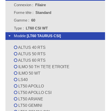
Connexion :
Filaire
Forme tête :
Standard
Gamme :
60
Type :
LT60 CSI WT
Modèle
[LT60 TAURUS CSI]
ALTUS 40 RTS
ALTUS 50 RTS
ALTUS 60 RTS
ILMO 50 TH TETE ETROITE
ILMO 50 WT
LS40
LT50 APOLLO
LT50 APOLLO CSI
LT50 ARIANE
LT50 GEMINI