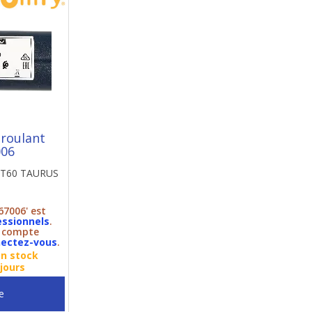
 roulant
006
 LT60 TAURUS
67006' est
essionnels
.
n compte
ectez-vous
.
en stock
jours
e