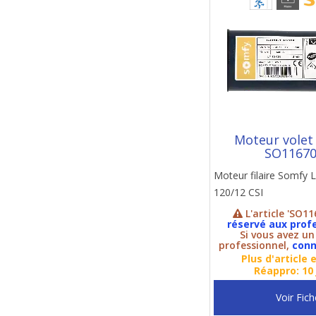
Moteur volet
SO1167
Moteur filaire Somfy
120/12 CSI
L'article 'SO11
réservé aux prof
Si vous avez u
professionnel,
conn
Plus d'article 
Réappro: 10 
Voir Fich