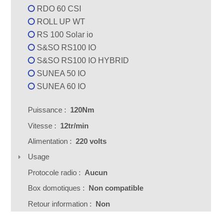
RDO 60 CSI
ROLL UP WT
RS 100 Solar io
S&SO RS100 IO
S&SO RS100 IO HYBRID
SUNEA 50 IO
SUNEA 60 IO
Puissance :
120Nm
Vitesse :
12tr/min
Alimentation :
220 volts
Usage
Protocole radio :
Aucun
Box domotiques :
Non compatible
Retour information :
Non