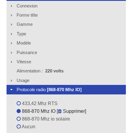
Connexion
Forme tête
Gamme
Type
Modèle
Puissance
Vitesse
Alimentation :
220 volts
Usage
Protocole radio
[868-870 Mhz IO]
433,42 Mhz RTS
868-870 Mhz IO [
Supprimer
]
868-870 Mhz io solaire
Aucun