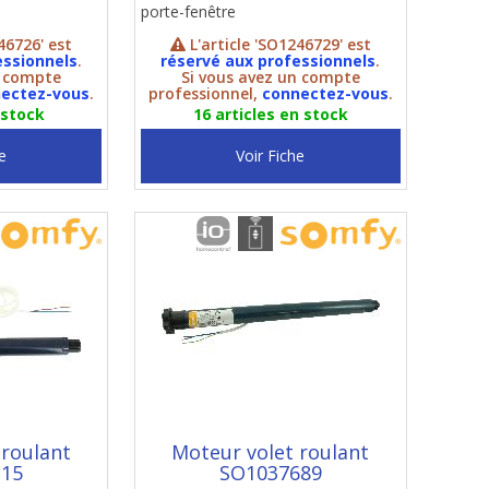
porte-fenêtre
46726' est
L'article 'SO1246729' est
essionnels
.
réservé aux professionnels
.
n compte
Si vous avez un compte
ectez-vous
.
professionnel,
connectez-vous
.
 stock
16 articles en stock
e
Voir Fiche
 roulant
Moteur volet roulant
115
SO1037689