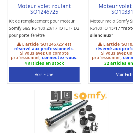
Moteur volet roulant
Moteur volet
SO1246725
SO1033
Kit de remplacement pour moteur
Moteur radio Somfy
Somfy S&S RS 100 20/17 IO ID1-ID2
RS100 IO 15/17
"mot
pour porte-fenêtre
silencieux"
L'article 'SO1246725' est
L'article 'SO10
réservé aux professionnels
.
réservé aux prof
Si vous avez un compte
Si vous avez u
professionnel,
connectez-vous
.
professionnel,
conn
4 articles en stock
32 articles e
Voir Fiche
Voir Fich