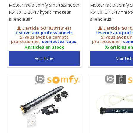
Moteur radio Somfy Smart&Smooth
Moteur radio Somfy
RS100 IO 20/17 hybrid
"moteur
RS100 IO 10/17
"mot
silencieux"
silencieux"
L'article 'SO1033113' est
L'article 'SO10
réservé aux professionnels
.
réservé aux prof
Si vous avez un compte
Si vous avez u
professionnel,
connectez-vous
.
professionnel,
conn
4 articles en stock
95 articles e
Voir Fiche
Voir Fich