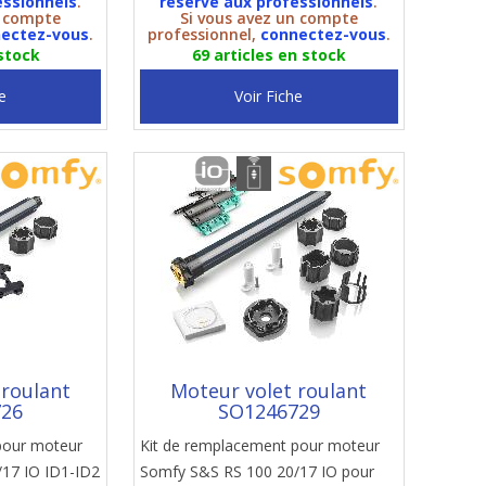
essionnels
.
réservé aux professionnels
.
n compte
Si vous avez un compte
ectez-vous
.
professionnel,
connectez-vous
.
 stock
69 articles en stock
e
Voir Fiche
 roulant
Moteur volet roulant
726
SO1246729
pour moteur
Kit de remplacement pour moteur
17 IO ID1-ID2
Somfy S&S RS 100 20/17 IO pour