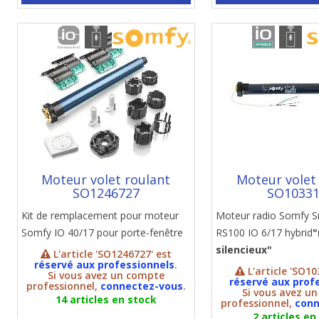
Moteur volet roulant
Moteur volet
SO1246727
SO1033
Kit de remplacement pour moteur
Moteur radio Somfy
Somfy IO 40/17 pour porte-fenêtre
RS100 IO 6/17 hybrid
silencieux"
L'article 'SO1246727' est
réservé aux professionnels
.
L'article 'SO10
Si vous avez un compte
réservé aux prof
professionnel,
connectez-vous
.
Si vous avez u
14 articles en stock
professionnel,
conn
2 articles en