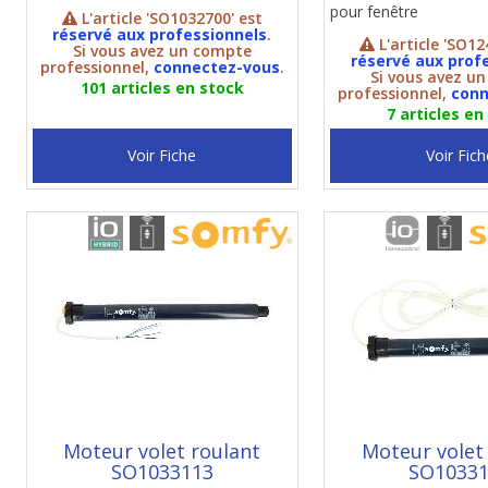
pour fenêtre
L'article 'SO1032700' est
réservé aux professionnels
.
L'article 'SO12
Si vous avez un compte
réservé aux prof
professionnel,
connectez-vous
.
Si vous avez u
101 articles en stock
professionnel,
conn
7 articles en
Voir Fiche
Voir Fich
Moteur volet roulant
Moteur volet
SO1033113
SO1033