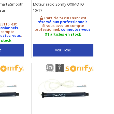
 Smart&Smooth
Moteur radio Somfy OXIMO IO
eur
10/17
L'article 'SO1037689' est
réservé aux professionnels
.
33115' est
Si vous avez un compte
essionnels
.
professionnel,
connectez-vous
.
n compte
91 articles en stock
ectez-vous
.
n stock
e
Voir Fiche