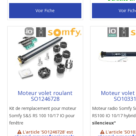
Voir Fiche
Voir Fich
Moteur volet roulant
Moteur volet
SO1246728
SO1033
Kit de remplacement pour moteur
Moteur radio Somfy
Somfy S&S RS 100 10/17 IO pour
RS100 IO 10/17 hybri
fenêtre
silencieux"
L'article 'SO1246728' est
L'article 'SO10