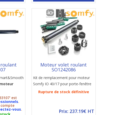
 roulant
Moteur volet roulant
107
SO1242086
 Smart&Smooth
Kit de remplacement pour moteur
"moteur
Somfy IO 40/17 pour porte-fenêtre
Rupture de stock définitive
33107' est
essionnels
.
n compte
ectez-vous
.
Prix: 237.19€ HT
 stock