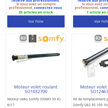
réservé aux professionnels
.
réservé aux prof
Si vous avez un compte
Si vous avez u
professionnel,
connectez-vous
.
professionnel,
conn
35 articles en stock
1 article en
Voir Fiche
Voir Fich
Moteur volet roulant
Moteur volet
SO1032700
SO1246
Moteur radio Somfy OXIMO 50 IO
Kit de remplacement 
6/17
Somfy S&S RS 100 10/