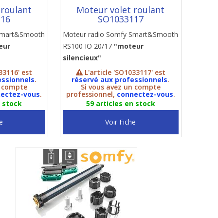
 roulant
Moteur volet roulant
116
SO1033117
 Smart&Smooth
Moteur radio Somfy Smart&Smooth
eur
RS100 IO 20/17
"moteur
silencieux"
33116' est
L'article 'SO1033117' est
essionnels
.
réservé aux professionnels
.
n compte
Si vous avez un compte
ectez-vous
.
professionnel,
connectez-vous
.
n stock
59 articles en stock
e
Voir Fiche