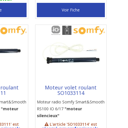
e
Voir Fiche
 roulant
Moteur volet roulant
111
SO1033114
 Smart&Smooth
Moteur radio Somfy Smart&Smooth
d
"moteur
RS100 IO 6/17
"moteur
silencieux"
33111' est
L'article 'SO1033114' est