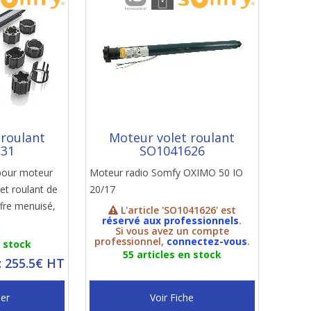
 roulant
Moteur volet roulant
131
SO1041626
pour moteur
Moteur radio Somfy OXIMO 50 IO
et roulant de
20/17
ffre menuisé,
L'article 'SO1041626' est
réservé aux professionnels
.
Si vous avez un compte
professionnel,
connectez-vous
.
n stock
55 articles en stock
: 255.5€ HT
ier
Voir Fiche