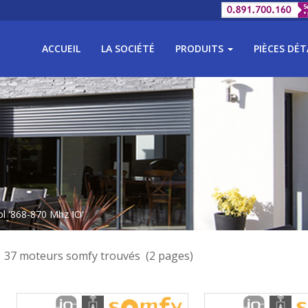
ACCUEIL
LA SOCIÉTÉ
PRODUITS
PIÈCES DÉ
ol '868-870 Mhz IO'
37 moteurs somfy trouvés (2 pages)