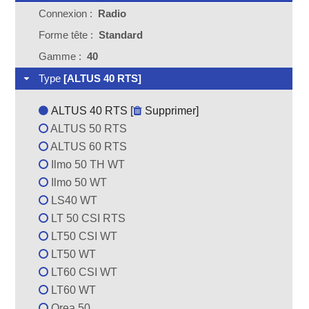
Connexion :
Radio
Forme tête :
Standard
Gamme :
40
Type
[ALTUS 40 RTS]
ALTUS 40 RTS [
Supprimer
]
ALTUS 50 RTS
ALTUS 60 RTS
Ilmo 50 TH WT
Ilmo 50 WT
LS40 WT
LT 50 CSI RTS
LT50 CSI WT
LT50 WT
LT60 CSI WT
LT60 WT
Orea 50