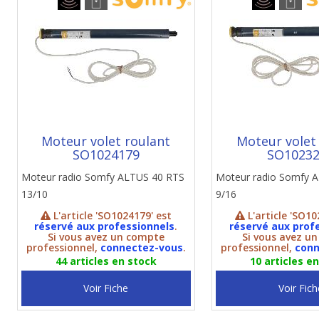
Moteur volet roulant
Moteur volet
SO1024179
SO1023
Moteur radio Somfy ALTUS 40 RTS
Moteur radio Somfy 
13/10
9/16
L'article 'SO1024179' est
L'article 'SO10
réservé aux professionnels
.
réservé aux prof
Si vous avez un compte
Si vous avez u
professionnel,
connectez-vous
.
professionnel,
conn
44 articles en stock
10 articles e
Voir Fiche
Voir Fich