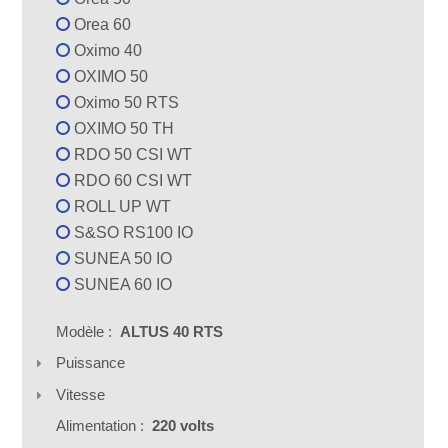
Orea 60
Oximo 40
OXIMO 50
Oximo 50 RTS
OXIMO 50 TH
RDO 50 CSI WT
RDO 60 CSI WT
ROLL UP WT
S&SO RS100 IO
SUNEA 50 IO
SUNEA 60 IO
Modèle :
ALTUS 40 RTS
Puissance
Vitesse
Alimentation :
220 volts