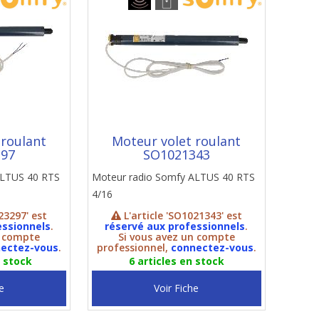
 roulant
Moteur volet roulant
297
SO1021343
ALTUS 40 RTS
Moteur radio Somfy ALTUS 40 RTS
4/16
23297' est
L'article 'SO1021343' est
essionnels
.
réservé aux professionnels
.
n compte
Si vous avez un compte
ectez-vous
.
professionnel,
connectez-vous
.
n stock
6 articles en stock
e
Voir Fiche