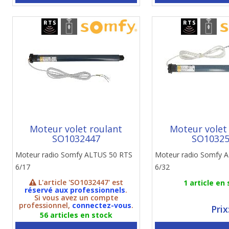
Moteur volet roulant
Moteur volet
SO1032447
SO1032
Moteur radio Somfy ALTUS 50 RTS
Moteur radio Somfy 
6/17
6/32
L'article 'SO1032447' est
1 article en
réservé aux professionnels
.
Si vous avez un compte
professionnel,
connectez-vous
.
Prix
56 articles en stock