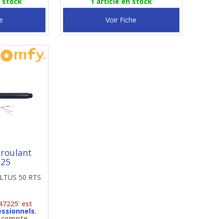
n stock
1 article en stock
e
Voir Fiche
 roulant
225
ALTUS 50 RTS
47225' est
essionnels
.
n compte