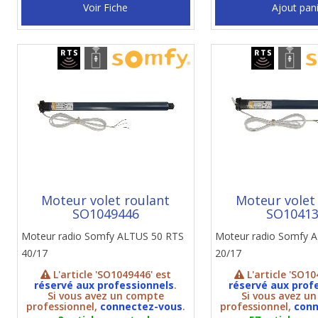
Voir Fiche
Ajout pan
Moteur volet roulant
Moteur volet
SO1049446
SO1041
Moteur radio Somfy ALTUS 50 RTS
Moteur radio Somfy 
40/17
20/17
L'article 'SO1049446' est
L'article 'SO10
réservé aux professionnels
.
réservé aux prof
Si vous avez un compte
Si vous avez u
professionnel,
connectez-vous
.
professionnel,
conn