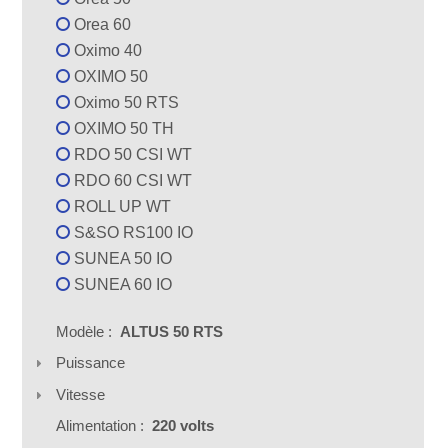
Orea 60
Oximo 40
OXIMO 50
Oximo 50 RTS
OXIMO 50 TH
RDO 50 CSI WT
RDO 60 CSI WT
ROLL UP WT
S&SO RS100 IO
SUNEA 50 IO
SUNEA 60 IO
Modèle :
ALTUS 50 RTS
Puissance
Vitesse
Alimentation :
220 volts