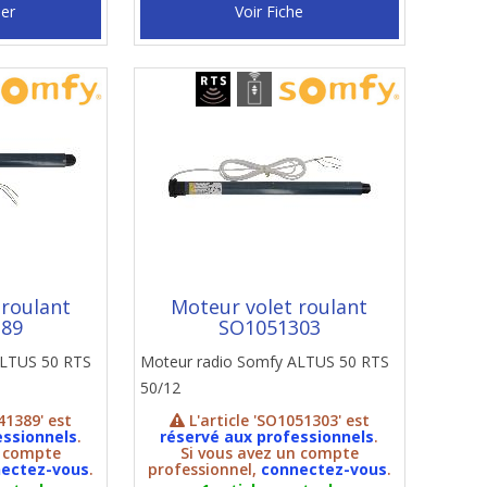
ier
Voir Fiche
 roulant
Moteur volet roulant
389
SO1051303
ALTUS 50 RTS
Moteur radio Somfy ALTUS 50 RTS
50/12
41389' est
L'article 'SO1051303' est
essionnels
.
réservé aux professionnels
.
n compte
Si vous avez un compte
ectez-vous
.
professionnel,
connectez-vous
.