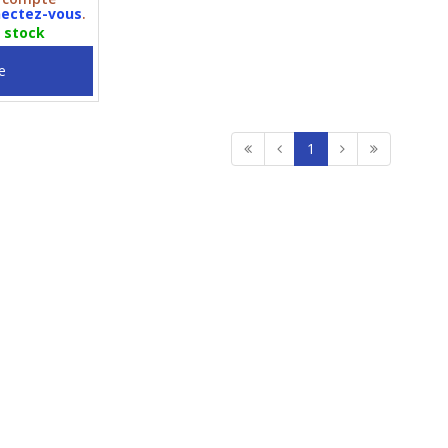
ectez-vous
.
n stock
e
1