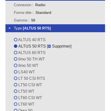
Connexion :
Radio
Forme tête :
Standard
Gamme :
50
Type
[ALTUS 50 RTS]
ALTUS 40 RTS
ALTUS 50 RTS [
Supprimer
]
ALTUS 60 RTS
Ilmo 50 TH WT
Ilmo 50 WT
LS40 WT
LT 50 CSI RTS
LT50 CSI WT
LT50 WT
LT60 CSI WT
LT60 WT
Orea 50