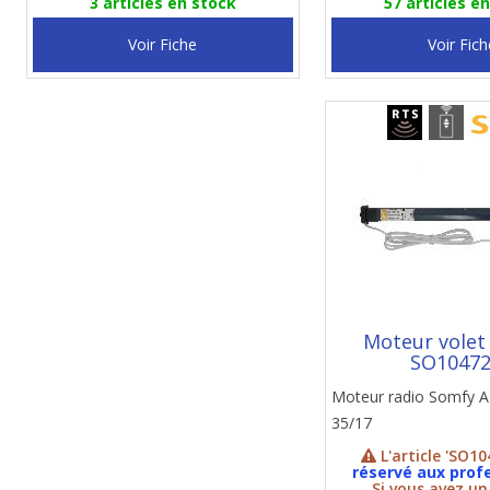
3 articles en stock
57 articles e
Voir Fiche
Voir Fich
Moteur volet
SO1047
Moteur radio Somfy 
35/17
L'article 'SO10
réservé aux prof
Si vous avez u