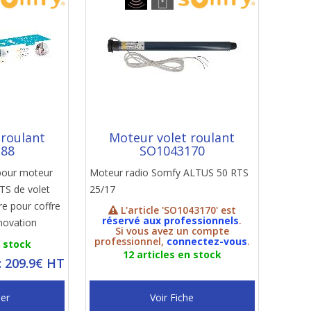
 roulant
Moteur volet roulant
388
SO1043170
pour moteur
Moteur radio Somfy ALTUS 50 RTS
S de volet
25/17
re pour coffre
L'article 'SO1043170' est
réservé aux professionnels
.
novation
Si vous avez un compte
professionnel,
connectez-vous
.
n stock
12 articles en stock
: 209.9€ HT
ier
Voir Fiche