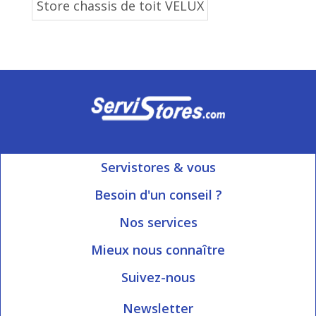
Store chassis de toit VELUX
Servistores & vous
Mon compte
Besoin d'un conseil ?
Nous contacter
Ouvert du Lundi au Vendredi
Nos services
8h15 à 12h00 | 13h30 à 16h45
Informations livraison
Mieux nous connaître
Qui sommes-nous?
Blog Servistores
Suivez-nous
Nos valeurs
Plan du site
Newsletter