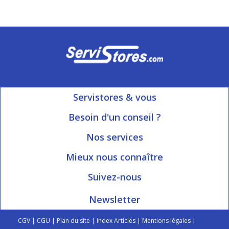
Servistores & vous
Mon compte
Besoin d'un conseil ?
Nous contacter
Ouvert du Lundi au Vendredi
Nos services
8h15 à 12h00 | 13h30 à 16h45
Informations livraison
Mieux nous connaître
Qui sommes-nous?
Blog Servistores
Suivez-nous
Nos valeurs
Plan du site
Newsletter
Engagé avec vous
Index articles
On parle de nous
CGV
|
CGU
|
Plan du site
|
Index Articles
|
Mentions légales
|