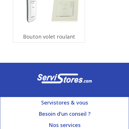
Bouton volet roulant
Servistores & vous
Mon compte
Besoin d'un conseil ?
Nous contacter
Ouvert du Lundi au Vendredi
Nos services