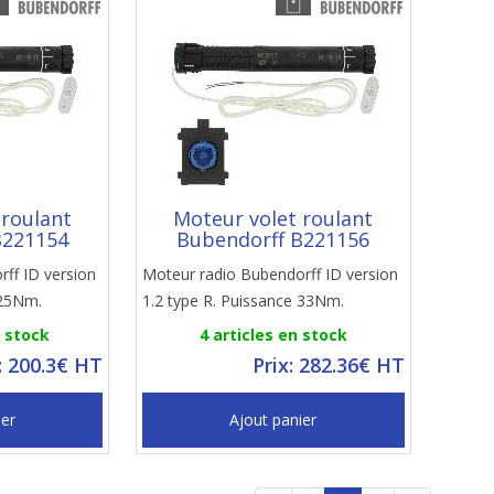
 roulant
Moteur volet roulant
B221154
Bubendorff B221156
ff ID version
Moteur radio Bubendorff ID version
 25Nm.
1.2 type R. Puissance 33Nm.
n stock
4 articles en stock
: 200.3€ HT
Prix: 282.36€ HT
ier
Ajout panier