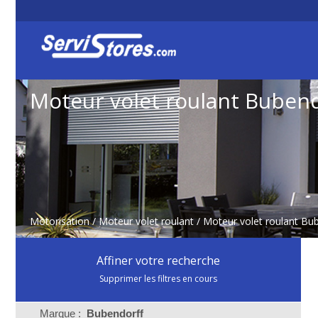
Moteur volet roulant Buben
Motorisation
/
Moteur volet roulant
/
Moteur volet roulant Bu
Affiner votre recherche
Supprimer les filtres en cours
Marque :
Bubendorff