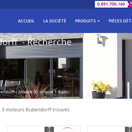
ACCUEIL
LA SOCIÉTÉ
PRODUITS
PIÈCES DÉ
dorff - Recherche
bendorff
/ Modèle ID version 1 Radio
3 moteurs Bubendorff trouvés