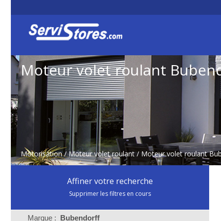
Moteur volet roulant Buben
Motorisation
/
Moteur volet roulant
/
Moteur volet roulant Bu
Affiner votre recherche
Supprimer les filtres en cours
Marque :
Bubendorff