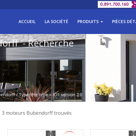
ACCUEIL
LA SOCIÉTÉ
PRODUITS
PIÈCES DÉ
dorff - Recherche
bendorff
/ Type tête tiroir = ID1 version 2.0
3 moteurs Bubendorff trouvés