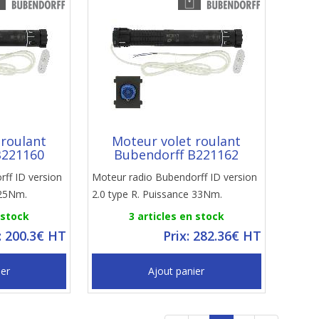
 roulant
Moteur volet roulant
B221160
Bubendorff B221162
ff ID version
Moteur radio Bubendorff ID version
 25Nm.
2.0 type R. Puissance 33Nm.
 stock
3 articles en stock
: 200.3€ HT
Prix: 282.36€ HT
ier
Ajout panier