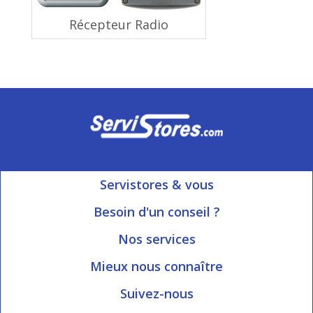
Récepteur Radio
Servistores & vous
Mon compte
Besoin d'un conseil ?
Nous contacter
Ouvert du Lundi au Vendredi
Nos services
8h15 à 12h00 | 13h30 à 16h45
Informations livraison
Mieux nous connaître
Qui sommes-nous?
Blog Servistores
Suivez-nous
Nos valeurs