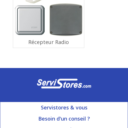
Récepteur Radio
Servistores & vous
Mon compte
Besoin d'un conseil ?
Nous contacter
Ouvert du Lundi au Vendredi