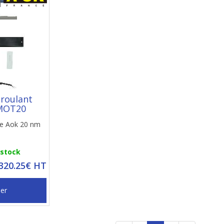
 roulant
MOT20
ire Aok 20 nm
 stock
 320.25€ HT
ier