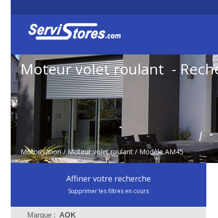
Moteur volet roulant - Rech
Motorisation
/
Moteur volet roulant
/ Modèle AM45
Affiner votre recherche
Supprimer les filtres en cours
Marque :
AOK