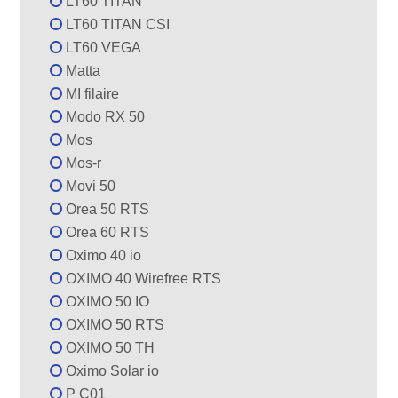
LT60 TITAN
LT60 TITAN CSI
LT60 VEGA
Matta
MI filaire
Modo RX 50
Mos
Mos-r
Movi 50
Orea 50 RTS
Orea 60 RTS
Oximo 40 io
OXIMO 40 Wirefree RTS
OXIMO 50 IO
OXIMO 50 RTS
OXIMO 50 TH
Oximo Solar io
P C01