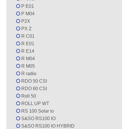
P E01
P M04
P2X
PX Z
R C01
R E01
R E14
R M04
R M05
R radio
RDO 50 CSI
RDO 60 CSI
Roll 50
ROLL UP WT
RS 100 Solar io
S&SO RS100 IO
S&SO RS100 IO HYBRID