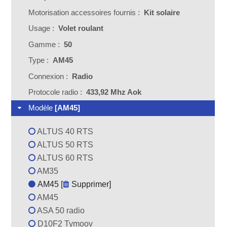
Motorisation accessoires fournis :
Kit solaire
Usage :
Volet roulant
Gamme :
50
Type :
AM45
Connexion :
Radio
Protocole radio :
433,92 Mhz Aok
Modèle
[AM45]
ALTUS 40 RTS
ALTUS 50 RTS
ALTUS 60 RTS
AM35
AM45 [
Supprimer
]
AM45
ASA 50 radio
D10F2 Tymoov