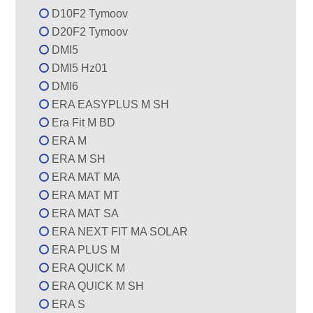
D10F2 Tymoov
D20F2 Tymoov
DMI5
DMI5 Hz01
DMI6
ERA EASYPLUS M SH
Era Fit M BD
ERA M
ERA M SH
ERA MAT MA
ERA MAT MT
ERA MAT SA
ERA NEXT FIT MA SOLAR
ERA PLUS M
ERA QUICK M
ERA QUICK M SH
ERA S