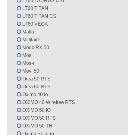
LT60 TAURUS CSI
LT60 TITAN
LT60 TITAN CSI
LT60 VEGA
Matta
MI filaire
Modo RX 50
Mos
Mos-r
Movi 50
Orea 50 RTS
Orea 60 RTS
Oximo 40 io
OXIMO 40 Wirefree RTS
OXIMO 50 IO
OXIMO 50 RTS
OXIMO 50 TH
Oximo Solar io