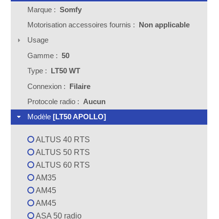
Marque :
Somfy
Motorisation accessoires fournis :
Non applicable
Usage
Gamme :
50
Type :
LT50 WT
Connexion :
Filaire
Protocole radio :
Aucun
Modèle
[LT50 APOLLO]
ALTUS 40 RTS
ALTUS 50 RTS
ALTUS 60 RTS
AM35
AM45
AM45
ASA 50 radio