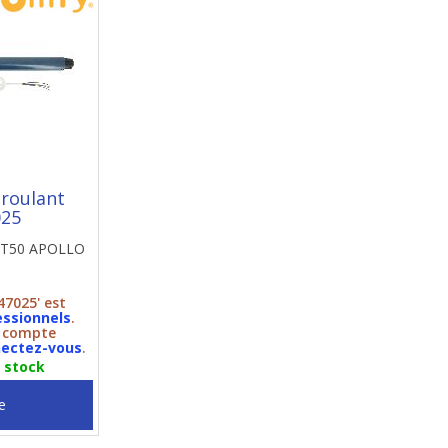
 roulant
025
 LT50 APOLLO
47025' est
essionnels
.
n compte
ectez-vous
.
n stock
e