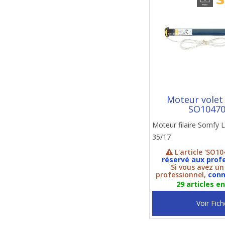
Moteur volet
SO1047
Moteur filaire Somfy
35/17
L'article 'SO10
réservé aux prof
Si vous avez u
professionnel,
conn
29 articles e
Voir Fich