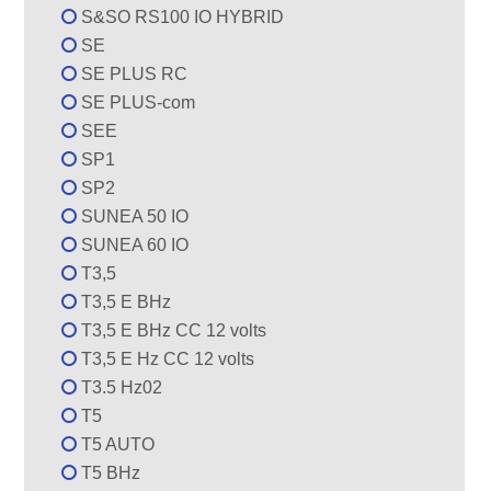
S&SO RS100 IO HYBRID
SE
SE PLUS RC
SE PLUS-com
SEE
SP1
SP2
SUNEA 50 IO
SUNEA 60 IO
T3,5
T3,5 E BHz
T3,5 E BHz CC 12 volts
T3,5 E Hz CC 12 volts
T3.5 Hz02
T5
T5 AUTO
T5 BHz