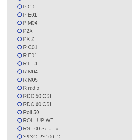
P C01
P E01
P M04
P2X
PX Z
R C01
R E01
R E14
R M04
R M05
R radio
RDO 50 CSI
RDO 60 CSI
Roll 50
ROLL UP WT
RS 100 Solar io
S&SO RS100 IO