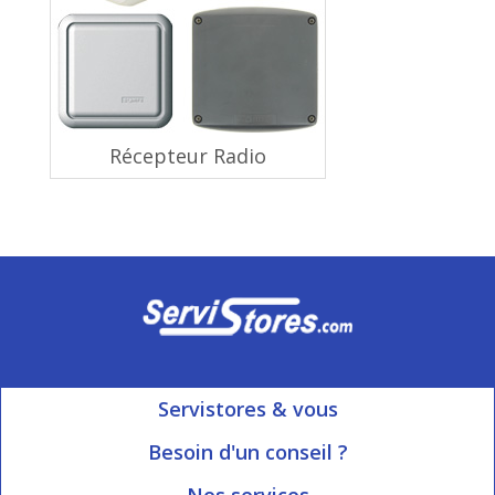
Récepteur Radio
Servistores & vous
Mon compte
Besoin d'un conseil ?
Nous contacter
Ouvert du Lundi au Vendredi