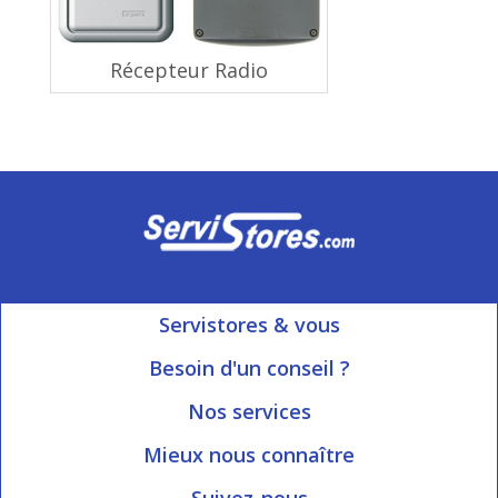
Récepteur Radio
Servistores & vous
Mon compte
Besoin d'un conseil ?
Nous contacter
Ouvert du Lundi au Vendredi
Nos services
8h15 à 12h00 | 13h30 à 16h45
Informations livraison
Mieux nous connaître
Qui sommes-nous?
Blog Servistores