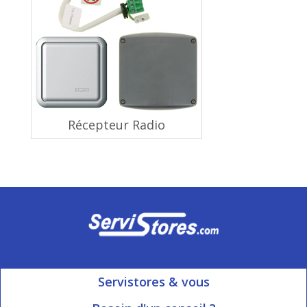
Récepteur Radio
Servistores & vous
Mon compte