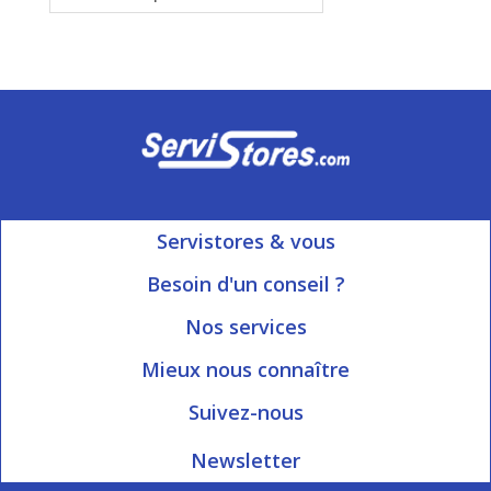
Servistores & vous
Mon compte
Besoin d'un conseil ?
Nous contacter
Ouvert du Lundi au Vendredi
Nos services
8h15 à 12h00 | 13h30 à 16h45
Informations livraison
Mieux nous connaître
Qui sommes-nous?
Blog Servistores
Suivez-nous
Nos valeurs
Plan du site
Newsletter
Engagé avec vous
Index articles