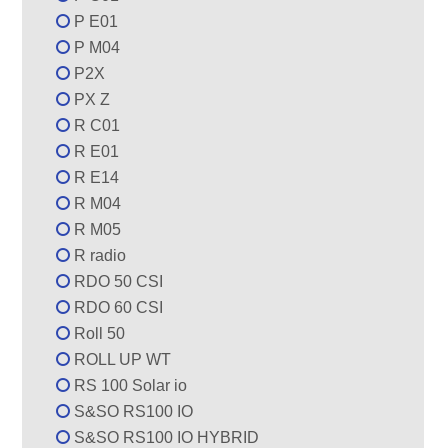
P E01
P M04
P2X
PX Z
R C01
R E01
R E14
R M04
R M05
R radio
RDO 50 CSI
RDO 60 CSI
Roll 50
ROLL UP WT
RS 100 Solar io
S&SO RS100 IO
S&SO RS100 IO HYBRID