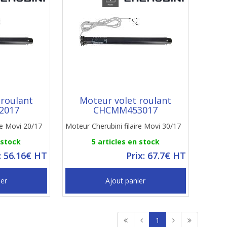
 roulant
Moteur volet roulant
2017
CHCMM453017
re Movi 20/17
Moteur Cherubini filaire Movi 30/17
 stock
5 articles en stock
: 56.16€ HT
Prix: 67.7€ HT
ier
Ajout panier
1