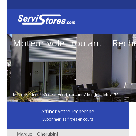
Moteur volet roulant - Rech
Motorisation
/
Moteur volet roulant
/ Modèle Movi 50
Affiner votre recherche
Supprimer les filtres en cours
Marque :
Cherubini