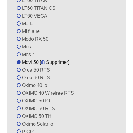
LT60 TITAN
LT60 TITAN CSI
LT60 VEGA
Matta
MI filaire
Modo RX 50
Mos
Mos-r
Movi 50 [
Supprimer
]
Orea 50 RTS
Orea 60 RTS
Oximo 40 io
OXIMO 40 Wirefree RTS
OXIMO 50 IO
OXIMO 50 RTS
OXIMO 50 TH
Oximo Solar io
P C01