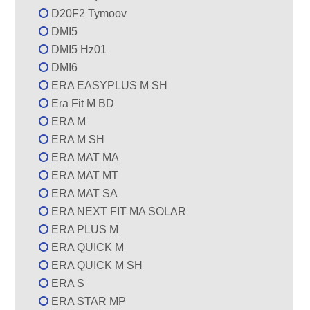
D20F2 Tymoov
DMI5
DMI5 Hz01
DMI6
ERA EASYPLUS M SH
Era Fit M BD
ERA M
ERA M SH
ERA MAT MA
ERA MAT MT
ERA MAT SA
ERA NEXT FIT MA SOLAR
ERA PLUS M
ERA QUICK M
ERA QUICK M SH
ERA S
ERA STAR MP