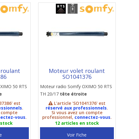
 roulant
Moteur volet roulant
386
SO1041376
OXIMO 50 RTS
Moteur radio Somfy OXIMO 50 RTS
e
TH 20/17
tête étroite
37386' est
L'article 'SO1041376' est
essionnels
.
réservé aux professionnels
.
n compte
Si vous avez un compte
ectez-vous
.
professionnel,
connectez-vous
.
 stock
12 articles en stock
e
Voir Fiche