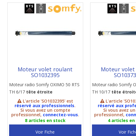
Moteur volet roulant
Moteur volet
SO1032395
SO1037
Moteur radio Somfy OXIMO 50 RTS
Moteur radio Somfy 
TH 6/17
tête étroite
TH 10/17
tête étroit
L'article 'SO1032395' est
L'article 'SO10
réservé aux professionnels
.
réservé aux prof
Si vous avez un compte
Si vous avez u
professionnel,
connectez-vous
.
professionnel,
conn
8 articles en stock
4 articles en
Voir Fiche
Voir Fich