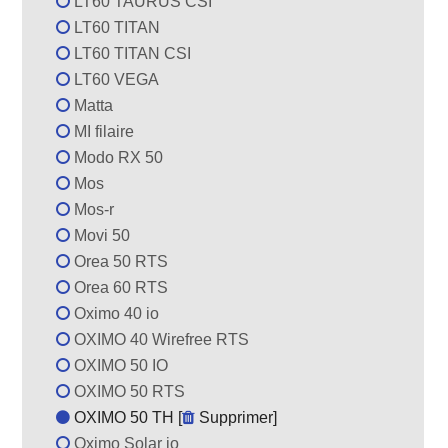
LT60 TAURUS CSI
LT60 TITAN
LT60 TITAN CSI
LT60 VEGA
Matta
MI filaire
Modo RX 50
Mos
Mos-r
Movi 50
Orea 50 RTS
Orea 60 RTS
Oximo 40 io
OXIMO 40 Wirefree RTS
OXIMO 50 IO
OXIMO 50 RTS
OXIMO 50 TH [
Supprimer
]
Oximo Solar io