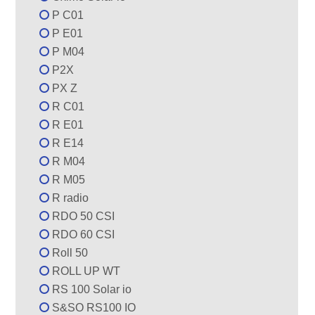
P C01
P E01
P M04
P2X
PX Z
R C01
R E01
R E14
R M04
R M05
R radio
RDO 50 CSI
RDO 60 CSI
Roll 50
ROLL UP WT
RS 100 Solar io
S&SO RS100 IO