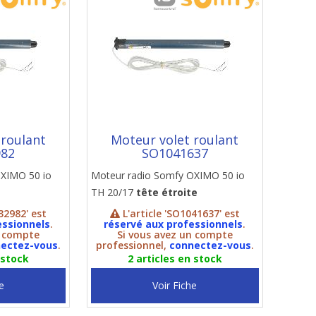
 roulant
Moteur volet roulant
982
SO1041637
OXIMO 50 io
Moteur radio Somfy OXIMO 50 io
TH 20/17
tête étroite
32982' est
L'article 'SO1041637' est
essionnels
.
réservé aux professionnels
.
n compte
Si vous avez un compte
ectez-vous
.
professionnel,
connectez-vous
.
 stock
2 articles en stock
e
Voir Fiche