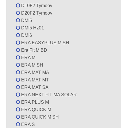
D10F2 Tymoov
D20F2 Tymoov
DMI5
DMI5 Hz01
DMI6
ERA EASYPLUS M SH
Era Fit M BD
ERA M
ERA M SH
ERA MAT MA
ERA MAT MT
ERA MAT SA
ERA NEXT FIT MA SOLAR
ERA PLUS M
ERA QUICK M
ERA QUICK M SH
ERA S