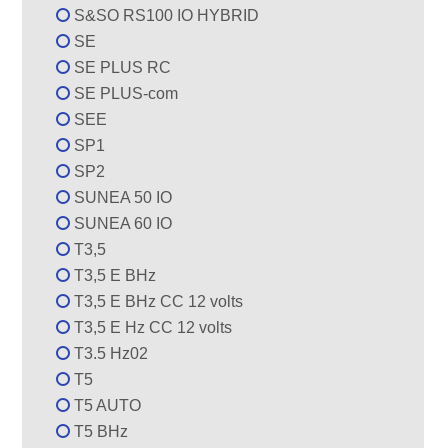
S&SO RS100 IO HYBRID
SE
SE PLUS RC
SE PLUS-com
SEE
SP1
SP2
SUNEA 50 IO
SUNEA 60 IO
T3,5
T3,5 E BHz
T3,5 E BHz CC 12 volts
T3,5 E Hz CC 12 volts
T3.5 Hz02
T5
T5 AUTO
T5 BHz