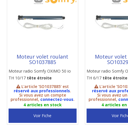
Moteur volet roulant
Moteur volet
SO1037885
SO1032
Moteur radio Somfy OXIMO 50 io
Moteur radio Somfy 
TH 10/17
tête étroite
TH 6/17
tête étroite
L'article 'SO1037885' est
L'article 'SO10
réservé aux professionnels
.
réservé aux prof
Si vous avez un compte
Si vous avez u
professionnel,
connectez-vous
.
professionnel,
conn
4 articles en stock
4 articles en
Voir Fiche
Voir Fich