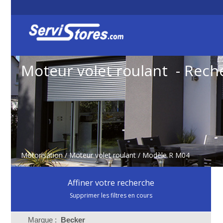
Moteur volet roulant - Rech
Motorisation
/
Moteur volet roulant
/ Modèle R M04
Affiner votre recherche
Supprimer les filtres en cours
Marque :
Becker