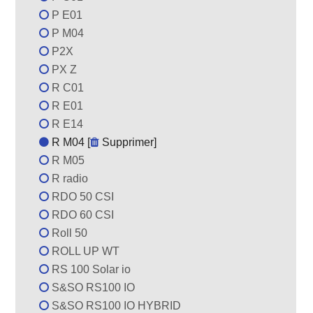
P E01
P M04
P2X
PX Z
R C01
R E01
R E14
R M04 [
Supprimer
]
R M05
R radio
RDO 50 CSI
RDO 60 CSI
Roll 50
ROLL UP WT
RS 100 Solar io
S&SO RS100 IO
S&SO RS100 IO HYBRID