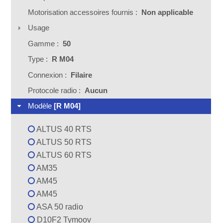
Motorisation accessoires fournis :
Non applicable
Usage
Gamme :
50
Type :
R M04
Connexion :
Filaire
Protocole radio :
Aucun
Modèle
[R M04]
ALTUS 40 RTS
ALTUS 50 RTS
ALTUS 60 RTS
AM35
AM45
AM45
ASA 50 radio
D10F2 Tymoov