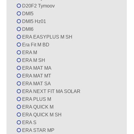
D20F2 Tymoov
DMI5
DMI5 Hz01
DMI6
ERA EASYPLUS M SH
Era Fit M BD
ERA M
ERA M SH
ERA MAT MA
ERA MAT MT
ERA MAT SA
ERA NEXT FIT MA SOLAR
ERA PLUS M
ERA QUICK M
ERA QUICK M SH
ERA S
ERA STAR MP