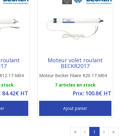
 roulant
Moteur volet roulant
217
BECKR2017
e R12-17-M04
Moteur Becker Filaire R20-17-M04
n stock
7 articles en stock
: 84.42€ HT
Prix: 100.8€ HT
ier
Ajout panier
1