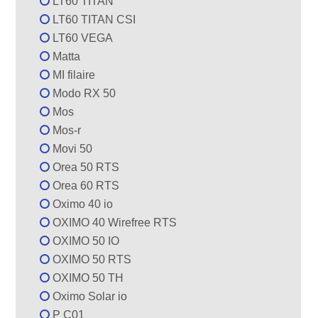
LT60 TITAN
LT60 TITAN CSI
LT60 VEGA
Matta
MI filaire
Modo RX 50
Mos
Mos-r
Movi 50
Orea 50 RTS
Orea 60 RTS
Oximo 40 io
OXIMO 40 Wirefree RTS
OXIMO 50 IO
OXIMO 50 RTS
OXIMO 50 TH
Oximo Solar io
P C01