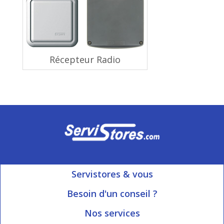
Récepteur Radio
Servistores & vous
Mon compte
Besoin d'un conseil ?
Nous contacter
Ouvert du Lundi au Vendredi
Nos services
8h15 à 12h00 | 13h30 à 16h45