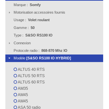
Marque :
Somfy
Motorisation accessoires fournis
Usage :
Volet roulant
Gamme :
50
Type :
S&SO RS100 IO
Connexion
Protocole radio :
868-870 Mhz IO
Modèle
[S&SO RS100 IO HYBRID]
ALTUS 40 RTS
ALTUS 50 RTS
ALTUS 60 RTS
AM35
AM45
AM45
ASA 50 radio