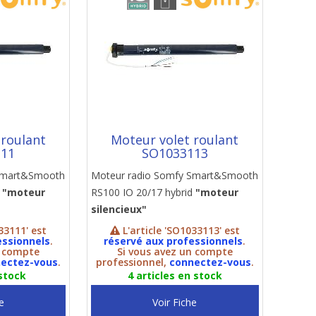
 roulant
Moteur volet roulant
111
SO1033113
 Smart&Smooth
Moteur radio Somfy Smart&Smooth
d
"moteur
RS100 IO 20/17 hybrid
"moteur
silencieux"
33111' est
L'article 'SO1033113' est
essionnels
.
réservé aux professionnels
.
n compte
Si vous avez un compte
ectez-vous
.
professionnel,
connectez-vous
.
 stock
4 articles en stock
e
Voir Fiche