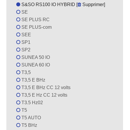
S&SO RS100 IO HYBRID [
Supprimer
]
SE
SE PLUS RC
SE PLUS-com
SEE
SP1
SP2
SUNEA 50 IO
SUNEA 60 IO
T3,5
T3,5 E BHz
T3,5 E BHz CC 12 volts
T3,5 E Hz CC 12 volts
T3.5 Hz02
T5
T5 AUTO
T5 BHz