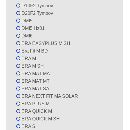
D10F2 Tymoov
D20F2 Tymoov
DMI5
DMI5 Hz01
DMI6
ERA EASYPLUS M SH
Era Fit M BD
ERA M
ERA M SH
ERA MAT MA
ERA MAT MT
ERA MAT SA
ERA NEXT FIT MA SOLAR
ERA PLUS M
ERA QUICK M
ERA QUICK M SH
ERA S