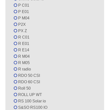
P C01
P E01
P M04
P2X
PX Z
R C01
R E01
R E14
R M04
R M05
R radio
RDO 50 CSI
RDO 60 CSI
Roll 50
ROLL UP WT
RS 100 Solar io
S&SO RS100 IO