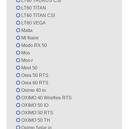
LT60 TAURUS CSI
LT60 TITAN
LT60 TITAN CSI
LT60 VEGA
Matta
MI filaire
Modo RX 50
Mos
Mos-r
Movi 50
Orea 50 RTS
Orea 60 RTS
Oximo 40 io
OXIMO 40 Wirefree RTS
OXIMO 50 IO
OXIMO 50 RTS
OXIMO 50 TH
Oximo Solar io