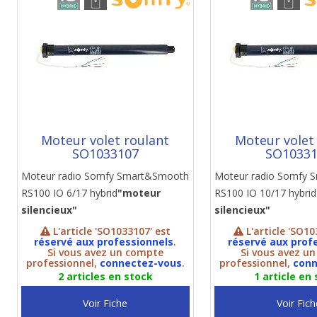
Moteur volet roulant
Moteur volet
SO1033107
SO1033
Moteur radio Somfy Smart&Smooth
Moteur radio Somfy
RS100 IO 6/17 hybrid
"moteur
RS100 IO 10/17 hybri
silencieux"
silencieux"
L'article 'SO1033107' est
L'article 'SO10
réservé aux professionnels
.
réservé aux prof
Si vous avez un compte
Si vous avez u
professionnel,
connectez-vous
.
professionnel,
conn
2 articles en stock
1 article en
Voir Fiche
Voir Fich