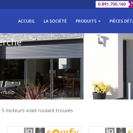
ACCUEIL
LA SOCIÉTÉ
PRODUITS
PIÈCES DÉ
erche
 HYBRID
5 moteurs volet roulant trouvés