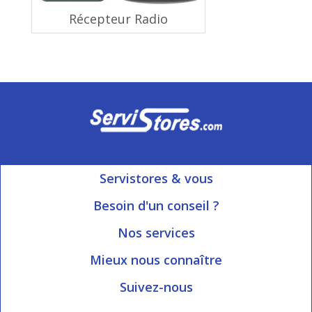
Récepteur Radio
Servistores & vous
Mon compte
Besoin d'un conseil ?
Nous contacter
Ouvert du Lundi au Vendredi
Nos services
8h15 à 12h00 | 13h30 à 16h45
Informations livraison
Mieux nous connaître
Qui sommes-nous?
Blog Servistores
Suivez-nous
Nos valeurs
Plan du site