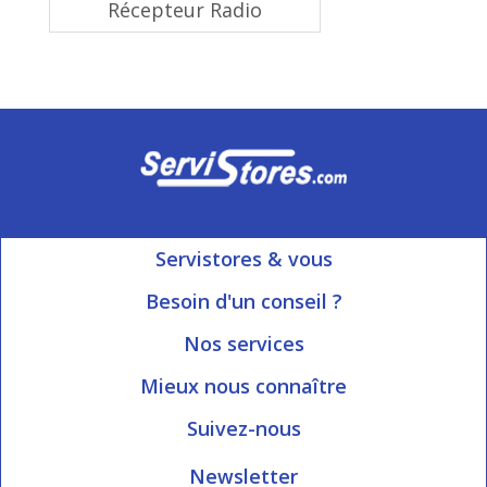
Récepteur Radio
Servistores & vous
Mon compte
Besoin d'un conseil ?
Nous contacter
Ouvert du Lundi au Vendredi
Nos services
8h15 à 12h00 | 13h30 à 16h45
Informations livraison
Mieux nous connaître
Qui sommes-nous?
Blog Servistores
Suivez-nous
Nos valeurs
Plan du site
Newsletter