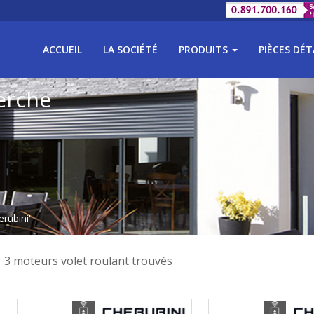
ACCUEIL
LA SOCIÉTÉ
PRODUITS
PIÈCES DÉ
erche
rubini'
3 moteurs volet roulant trouvés