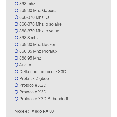
868 mhz
868,30 Mhz Gaposa
868-870 Mhz IO
868-870 Mhz io solaire
868-870 Mhz io velux
868.3 mhz
868.30 Mhz Becker
868.35 Mhz Profalux
868.95 Mhz
Aucun
Delta dore protocole X3D
Profalux Zigbee
Protocole X2D
Protocole X3D
Protocole X3D Bubendorff
Modèle :
Modo RX 50