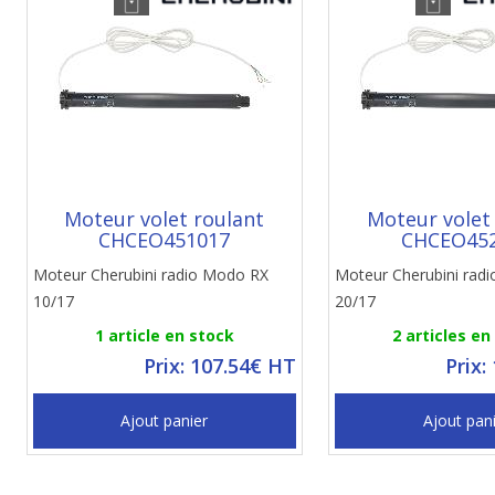
Moteur volet roulant
Moteur volet
CHCEO451017
CHCEO45
Moteur Cherubini radio Modo RX
Moteur Cherubini rad
10/17
20/17
1 article en stock
2 articles en
Prix: 107.54€ HT
Prix:
Ajout panier
Ajout pan