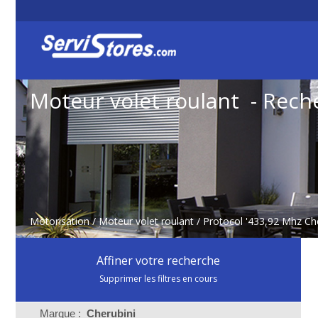
Moteur volet roulant - Rech
Motorisation
/
Moteur volet roulant
/ Protocol '433,92 Mhz Che
Affiner votre recherche
Supprimer les filtres en cours
Marque :
Cherubini