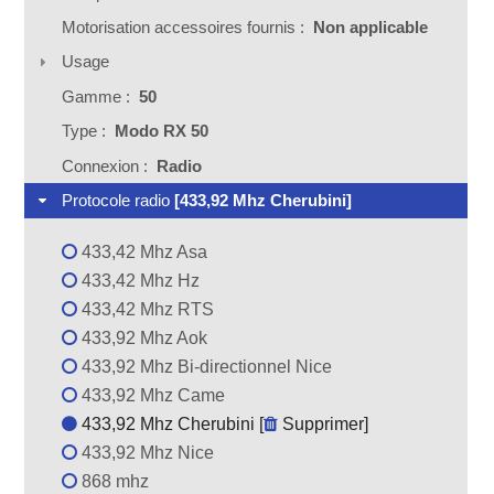
Motorisation accessoires fournis :
Non applicable
Usage
Gamme :
50
Type :
Modo RX 50
Connexion :
Radio
Protocole radio
[433,92 Mhz Cherubini]
433,42 Mhz Asa
433,42 Mhz Hz
433,42 Mhz RTS
433,92 Mhz Aok
433,92 Mhz Bi-directionnel Nice
433,92 Mhz Came
433,92 Mhz Cherubini [
Supprimer
]
433,92 Mhz Nice
868 mhz