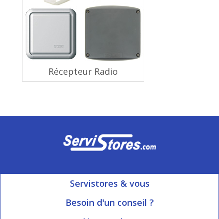
Récepteur Radio
Servistores & vous
Mon compte
Besoin d'un conseil ?
Nous contacter
Ouvert du Lundi au Vendredi