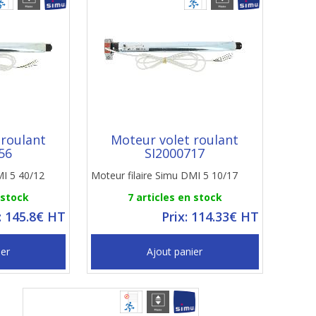
 roulant
Moteur volet roulant
56
SI2000717
MI 5 40/12
Moteur filaire Simu DMI 5 10/17
 stock
7 articles en stock
: 145.8€ HT
Prix: 114.33€ HT
ier
Ajout panier