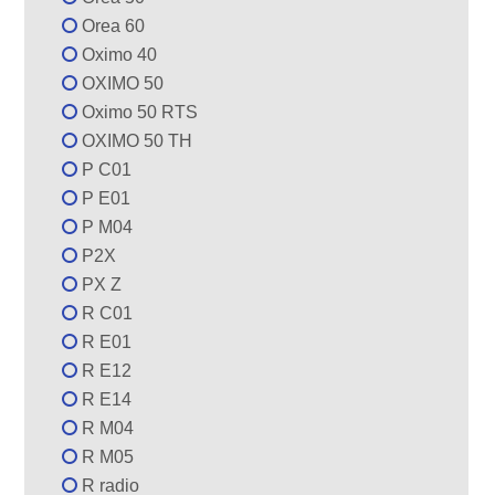
Orea 60
Oximo 40
OXIMO 50
Oximo 50 RTS
OXIMO 50 TH
P C01
P E01
P M04
P2X
PX Z
R C01
R E01
R E12
R E14
R M04
R M05
R radio