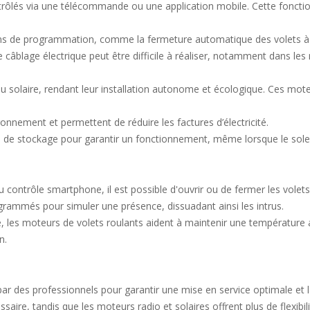
rôlés via une télécommande ou une application mobile. Cette fonctionn
ns de programmation, comme la fermeture automatique des volets à l
 câblage électrique peut être difficile à réaliser, notamment dans les
au solaire, rendant leur installation autonome et écologique. Ces mot
ronnement et permettent de réduire les factures d’électricité.
 de stockage pour garantir un fonctionnement, même lorsque le soleil 
contrôle smartphone, il est possible d'ouvrir ou de fermer les volets 
grammés pour simuler une présence, dissuadant ainsi les intrus.
es moteurs de volets roulants aident à maintenir une température amb
n.
 par des professionnels pour garantir une mise en service optimale et 
saire, tandis que les moteurs radio et solaires offrent plus de flexibili