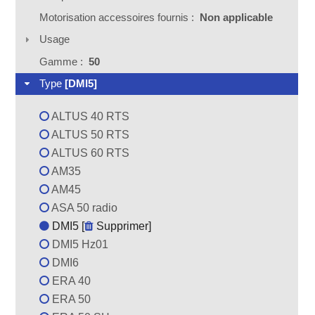
Motorisation accessoires fournis :
Non applicable
Usage
Gamme :
50
Type
[DMI5]
ALTUS 40 RTS
ALTUS 50 RTS
ALTUS 60 RTS
AM35
AM45
ASA 50 radio
DMI5 [
Supprimer
]
DMI5 Hz01
DMI6
ERA 40
ERA 50