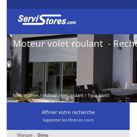
Moteur volet roulant - Rech
Motorisation
/
Moteur volet roulant
/ Type DMI5
Affiner votre recherche
Supprimer les filtres en cours
Marque :
Simu