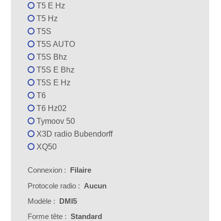
T5 E Hz
T5 Hz
T5S
T5S AUTO
T5S Bhz
T5S E Bhz
T5S E Hz
T6
T6 Hz02
Tymoov 50
X3D radio Bubendorff
XQ50
Connexion :
Filaire
Protocole radio :
Aucun
Modèle :
DMI5
Forme tête :
Standard