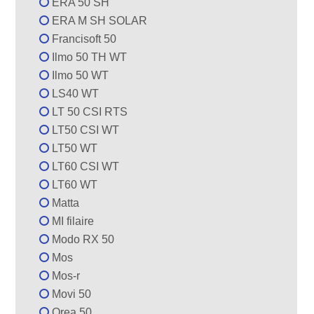
ERA 50 SH
ERA M SH SOLAR
Francisoft 50
Ilmo 50 TH WT
Ilmo 50 WT
LS40 WT
LT 50 CSI RTS
LT50 CSI WT
LT50 WT
LT60 CSI WT
LT60 WT
Matta
MI filaire
Modo RX 50
Mos
Mos-r
Movi 50
Orea 50