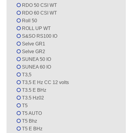
RDO 50 CSI WT
RDO 60 CSI WT
Roll 50
ROLL UP WT
S&SO RS100 IO
Selve GR1
Selve GR2
SUNEA 50 IO
SUNEA 60 IO
T3,5
T3,5 E Hz CC 12 volts
T3.5 E BHz
T3.5 Hz02
T5
T5 AUTO
T5 Bhz
T5 E BHz