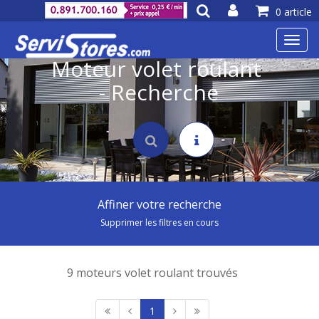
0 article
Toggl
navig
Moteur volet roulant
- Recherche
Affiner votre recherche
Supprimer les filtres en cours
9 moteurs volet roulant trouvés
1