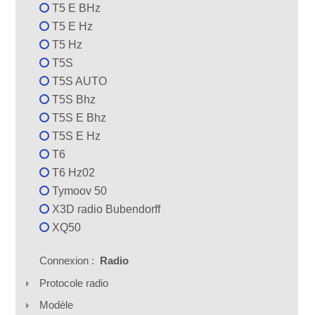
T5 E BHz
T5 E Hz
T5 Hz
T5S
T5S AUTO
T5S Bhz
T5S E Bhz
T5S E Hz
T6
T6 Hz02
Tymoov 50
X3D radio Bubendorff
XQ50
Connexion :
Radio
Protocole radio
Modèle