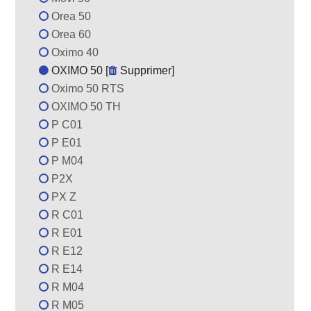
Orea 50
Orea 60
Oximo 40
OXIMO 50 [
Supprimer
]
Oximo 50 RTS
OXIMO 50 TH
P C01
P E01
P M04
P2X
PX Z
R C01
R E01
R E12
R E14
R M04
R M05