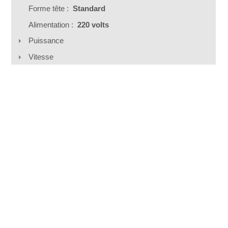
Forme tête :
Standard
Alimentation :
220 volts
Puissance
Vitesse