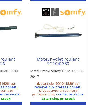
 roulant
Moteur volet roulant
626
SO1041380
OXIMO 50 IO
Moteur radio Somfy OXIMO 50 RTS
20/17
41626' est
L'article 'SO1041380' est
essionnels
.
réservé aux professionnels
.
n compte
Si vous avez un compte
ectez-vous
.
professionnel,
connectez-vous
.
n stock
73 articles en stock