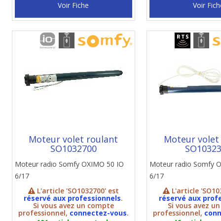
Voir Fiche
Voir Fich
Moteur volet roulant
Moteur volet
SO1032700
SO1032
Moteur radio Somfy OXIMO 50 IO
Moteur radio Somfy 
6/17
6/17
L'article 'SO1032700' est
L'article 'SO10
réservé aux professionnels
.
réservé aux prof
Si vous avez un compte
Si vous avez u
professionnel,
connectez-vous
.
professionnel,
conn