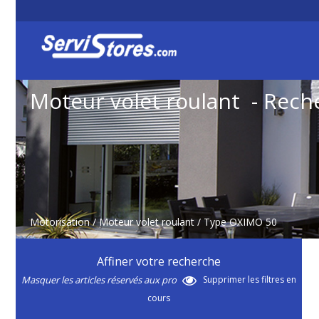
Moteur volet roulant - Rech
Motorisation
/
Moteur volet roulant
/ Type OXIMO 50
Affiner votre recherche
Masquer les articles réservés aux pro
Supprimer les filtres en
cours