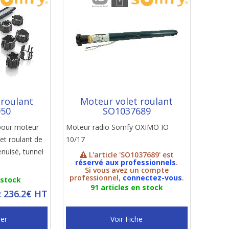
 roulant
Moteur volet roulant
050
SO1037689
pour moteur
Moteur radio Somfy OXIMO IO
et roulant de
10/17
nuisé, tunnel
L'article 'SO1037689' est
réservé aux professionnels
.
Si vous avez un compte
professionnel,
connectez-vous
.
 stock
91 articles en stock
: 236.2€ HT
ier
Voir Fiche