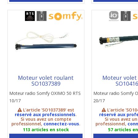
Moteur volet roulant
Moteur volet
SO1037389
SO1041
Moteur radio Somfy OXIMO 50 RTS
Moteur radio Somfy 
10/17
20/17
L'article 'SO1037389' est
L'article 'SO10
réservé aux professionnels
.
réservé aux prof
Si vous avez un compte
Si vous avez u
professionnel,
connectez-vous
.
professionnel,
conn
113 articles en stock
57 articles e