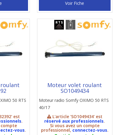
e
Voir Fiche
 roulant
Moteur volet roulant
392
SO1049434
OXIMO 50 RTS
Moteur radio Somfy OXIMO 50 RTS
40/17
32392' est
L'article 'SO1049434' est
essionnels
.
réservé aux professionnels
.
n compte
Si vous avez un compte
ectez-vous
.
professionnel,
connectez-vous
.