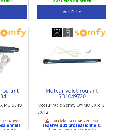
n stock
7 articles en stock
e
Voir Fiche
 roulant
Moteur volet roulant
334
SO1049720
OXIMO 50 IO
Moteur radio Somfy OXIMO 50 RTS
50/12
30334' est
L'article 'SO1049720' est
essionnels
.
réservé aux professionnels
.
n compte
Si vous avez un compte