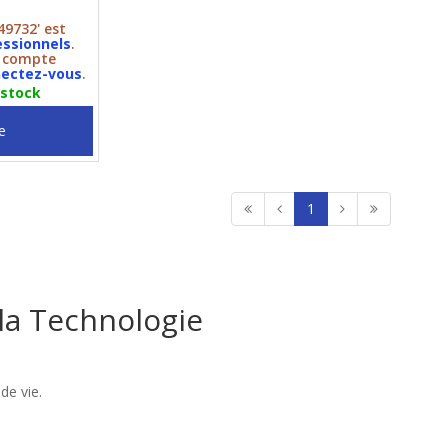
49732' est
essionnels
.
n compte
ectez-vous
.
 stock
e
1
la Technologie
de vie.