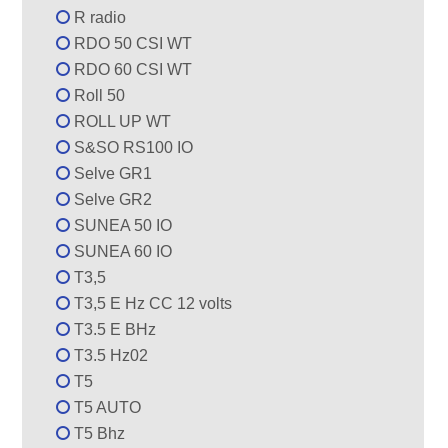
R radio
RDO 50 CSI WT
RDO 60 CSI WT
Roll 50
ROLL UP WT
S&SO RS100 IO
Selve GR1
Selve GR2
SUNEA 50 IO
SUNEA 60 IO
T3,5
T3,5 E Hz CC 12 volts
T3.5 E BHz
T3.5 Hz02
T5
T5 AUTO
T5 Bhz