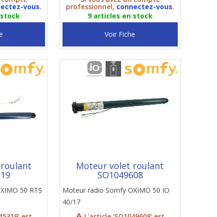
ectez-vous
.
professionnel,
connectez-vous
.
 stock
9 articles en stock
e
Voir Fiche
 roulant
Moteur volet roulant
319
SO1049608
OXIMO 50 RTS
Moteur radio Somfy OXIMO 50 IO
40/17
45319' est
L'article 'SO1049608' est