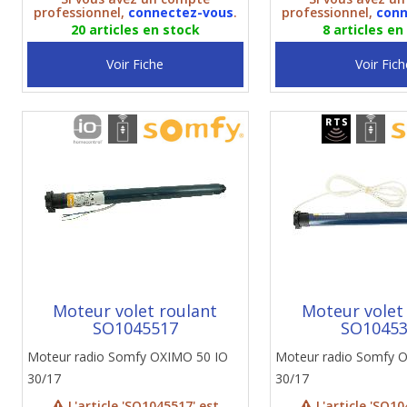
professionnel,
connectez-vous
.
professionnel,
conn
20 articles en stock
8 articles en
Voir Fiche
Voir Fich
Moteur volet roulant
Moteur volet
SO1045517
SO1045
Moteur radio Somfy OXIMO 50 IO
Moteur radio Somfy 
30/17
30/17
L'article 'SO1045517' est
L'article 'SO10