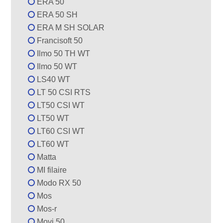
ERA 50
ERA 50 SH
ERA M SH SOLAR
Francisoft 50
Ilmo 50 TH WT
Ilmo 50 WT
LS40 WT
LT 50 CSI RTS
LT50 CSI WT
LT50 WT
LT60 CSI WT
LT60 WT
Matta
MI filaire
Modo RX 50
Mos
Mos-r
Movi 50