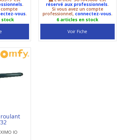
essionnels
.
réservé aux professionnels
.
n compte
Si vous avez un compte
ectez-vous
.
professionnel,
connectez-vous
.
n stock
6 articles en stock
e
Voir Fiche
 roulant
732
OXIMO IO