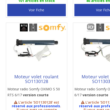
101 articles en stock
46 articles e
Voir Fiche
Voir Fich
Moteur volet roulant
Moteur volet
SO1130128
SO1130
Moteur radio Somfy OXIMO S 50
Moteur radio Somfy 
RTS 6/17
version courte
6/17
version courte
L'article 'SO1130128' est
L'article 'SO11
réservé aux professionnels
.
réservé aux prof
Si vous avez un compte
Si vous avez u