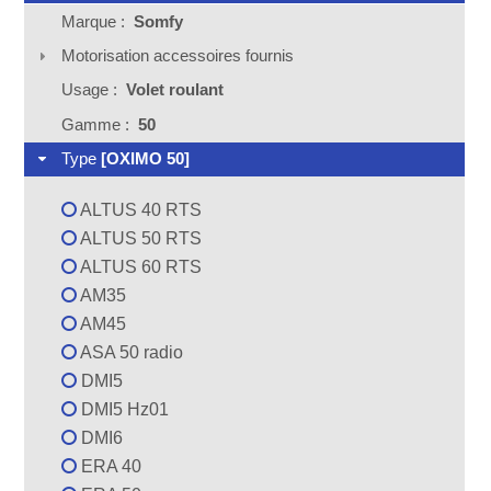
Marque :
Somfy
Motorisation accessoires fournis
Usage :
Volet roulant
Gamme :
50
Type
[OXIMO 50]
ALTUS 40 RTS
ALTUS 50 RTS
ALTUS 60 RTS
AM35
AM45
ASA 50 radio
DMI5
DMI5 Hz01
DMI6
ERA 40