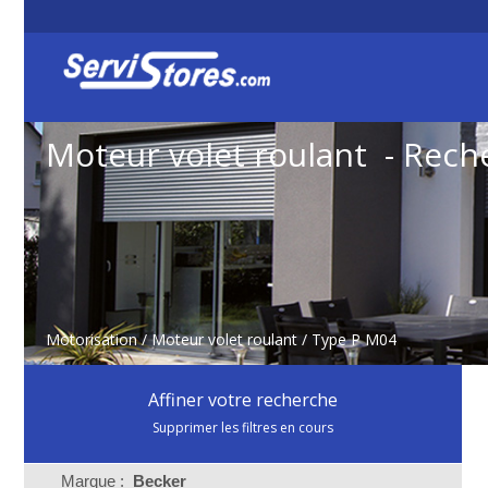
Moteur volet roulant - Rech
Motorisation
/
Moteur volet roulant
/ Type P M04
Affiner votre recherche
Supprimer les filtres en cours
Marque :
Becker