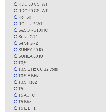
RDO 50 CSI WT
RDO 60 CSI WT
Roll 50
ROLL UP WT
S&SO RS100 IO
Selve GR1
Selve GR2
SUNEA 50 IO
SUNEA 60 IO
T3,5
T3,5 E Hz CC 12 volts
T3.5 E BHz
T3.5 Hz02
T5
T5 AUTO
T5 Bhz
T5 E BHz