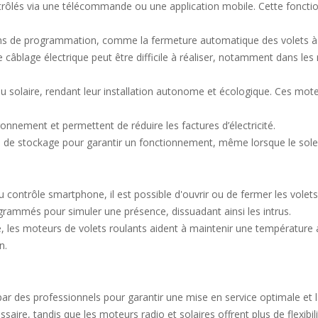
rôlés via une télécommande ou une application mobile. Cette fonctionn
ns de programmation, comme la fermeture automatique des volets à l
 câblage électrique peut être difficile à réaliser, notamment dans les
au solaire, rendant leur installation autonome et écologique. Ces mot
ronnement et permettent de réduire les factures d’électricité.
 de stockage pour garantir un fonctionnement, même lorsque le soleil 
contrôle smartphone, il est possible d'ouvrir ou de fermer les volets 
grammés pour simuler une présence, dissuadant ainsi les intrus.
es moteurs de volets roulants aident à maintenir une température amb
n.
 par des professionnels pour garantir une mise en service optimale et 
saire, tandis que les moteurs radio et solaires offrent plus de flexibili