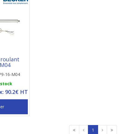
 roulant
6M04
 P9-16-M04
 stock
ix: 90.2€ HT
ier
1