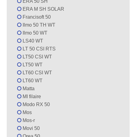
ERA 50 SH
ERA M SH SOLAR
Francisoft 50
Ilmo 50 TH WT
Ilmo 50 WT
LS40 WT
LT 50 CSI RTS
LT50 CSI WT
LT50 WT
LT60 CSI WT
LT60 WT
Matta
MI filaire
Modo RX 50
Mos
Mos-r
Movi 50
Orea 50