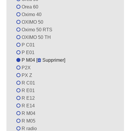
Orea 60
Oximo 40
OXIMO 50
Oximo 50 RTS
OXIMO 50 TH
P C01
P E01
P M04 [
Supprimer
]
P2X
PX Z
R C01
R E01
R E12
R E14
R M04
R M05
R radio