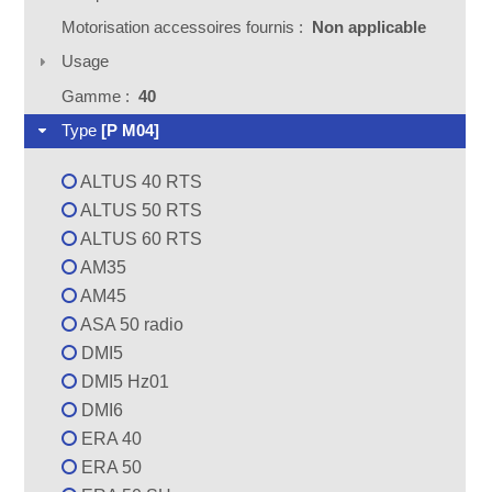
Motorisation accessoires fournis :
Non applicable
Usage
Gamme :
40
Type
[P M04]
ALTUS 40 RTS
ALTUS 50 RTS
ALTUS 60 RTS
AM35
AM45
ASA 50 radio
DMI5
DMI5 Hz01
DMI6
ERA 40
ERA 50