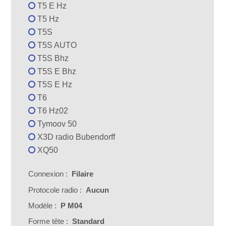
T5 E Hz
T5 Hz
T5S
T5S AUTO
T5S Bhz
T5S E Bhz
T5S E Hz
T6
T6 Hz02
Tymoov 50
X3D radio Bubendorff
XQ50
Connexion :
Filaire
Protocole radio :
Aucun
Modèle :
P M04
Forme tête :
Standard