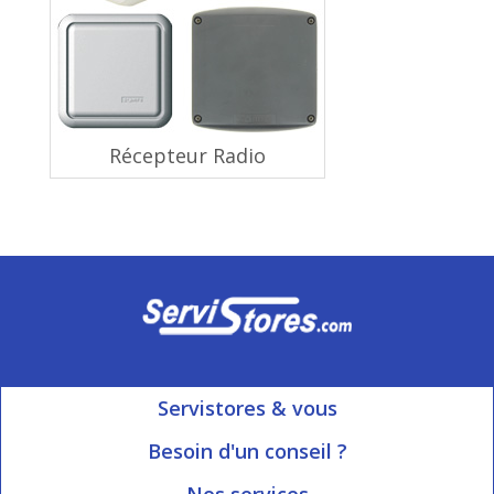
Récepteur Radio
Servistores & vous
Mon compte
Besoin d'un conseil ?
Nous contacter
Ouvert du Lundi au Vendredi