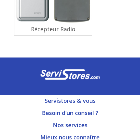
Récepteur Radio
Servistores & vous
Mon compte
Besoin d'un conseil ?
Nous contacter
Ouvert du Lundi au Vendredi
Nos services
8h15 à 12h00 | 13h30 à 16h45
Informations livraison
Mieux nous connaître