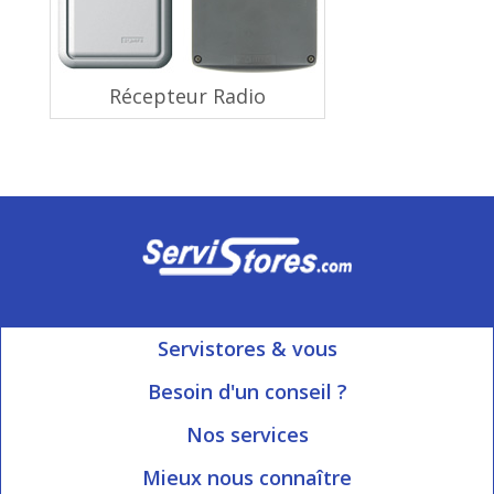
Récepteur Radio
Servistores & vous
Mon compte
Besoin d'un conseil ?
Nous contacter
Ouvert du Lundi au Vendredi
Nos services
8h15 à 12h00 | 13h30 à 16h45
Informations livraison
Mieux nous connaître