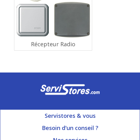
Récepteur Radio
Servistores & vous
Mon compte
Besoin d'un conseil ?
Nous contacter
Ouvert du Lundi au Vendredi