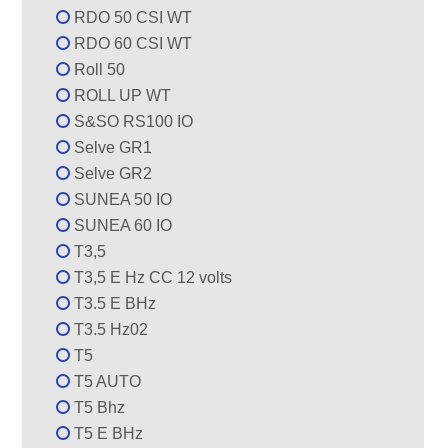
RDO 50 CSI WT
RDO 60 CSI WT
Roll 50
ROLL UP WT
S&SO RS100 IO
Selve GR1
Selve GR2
SUNEA 50 IO
SUNEA 60 IO
T3,5
T3,5 E Hz CC 12 volts
T3.5 E BHz
T3.5 Hz02
T5
T5 AUTO
T5 Bhz
T5 E BHz