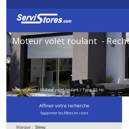
Moteur volet roulant - Rech
Motorisation
/
Moteur volet roulant
/ Type T5 Hz
Affiner votre recherche
Supprimer les filtres en cours
Marque :
Simu