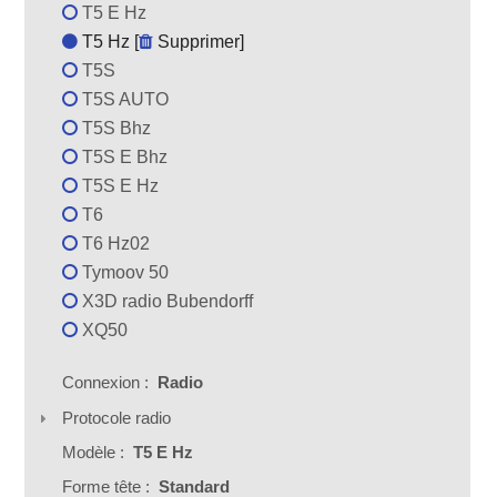
T5 E Hz
T5 Hz [
Supprimer
]
T5S
T5S AUTO
T5S Bhz
T5S E Bhz
T5S E Hz
T6
T6 Hz02
Tymoov 50
X3D radio Bubendorff
XQ50
Connexion :
Radio
Protocole radio
Modèle :
T5 E Hz
Forme tête :
Standard