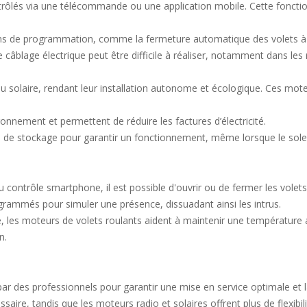
rôlés via une télécommande ou une application mobile. Cette fonctionn
ns de programmation, comme la fermeture automatique des volets à l
 câblage électrique peut être difficile à réaliser, notamment dans les
au solaire, rendant leur installation autonome et écologique. Ces mot
ronnement et permettent de réduire les factures d’électricité.
 de stockage pour garantir un fonctionnement, même lorsque le soleil 
contrôle smartphone, il est possible d'ouvrir ou de fermer les volets 
grammés pour simuler une présence, dissuadant ainsi les intrus.
es moteurs de volets roulants aident à maintenir une température amb
n.
 par des professionnels pour garantir une mise en service optimale et 
saire, tandis que les moteurs radio et solaires offrent plus de flexibili