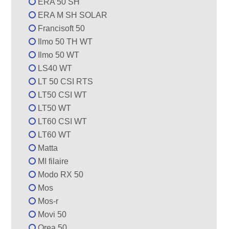
ERA 50 SH
ERA M SH SOLAR
Francisoft 50
Ilmo 50 TH WT
Ilmo 50 WT
LS40 WT
LT 50 CSI RTS
LT50 CSI WT
LT50 WT
LT60 CSI WT
LT60 WT
Matta
MI filaire
Modo RX 50
Mos
Mos-r
Movi 50
Orea 50