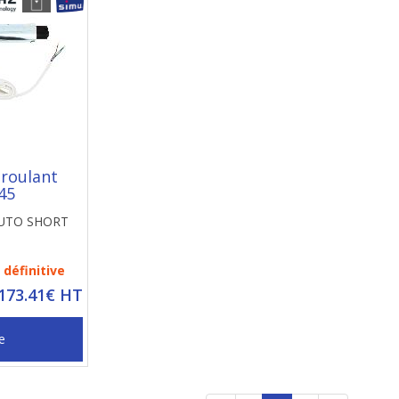
 roulant
45
AUTO SHORT
définitive
 173.41€ HT
e