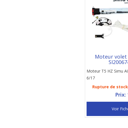
Moteur volet
SI20067
Moteur T5 HZ Simu 
6/17
Rupture de stock 
Prix:
Voir Fich