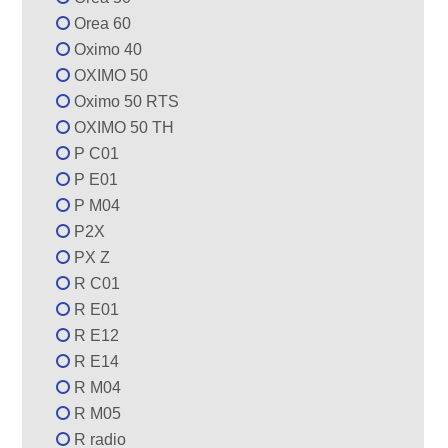
Orea 60
Oximo 40
OXIMO 50
Oximo 50 RTS
OXIMO 50 TH
P C01
P E01
P M04
P2X
PX Z
R C01
R E01
R E12
R E14
R M04
R M05
R radio