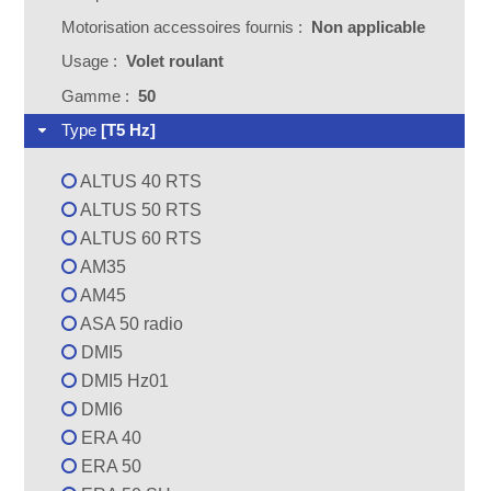
Motorisation accessoires fournis :
Non applicable
Usage :
Volet roulant
Gamme :
50
Type
[T5 Hz]
ALTUS 40 RTS
ALTUS 50 RTS
ALTUS 60 RTS
AM35
AM45
ASA 50 radio
DMI5
DMI5 Hz01
DMI6
ERA 40
ERA 50