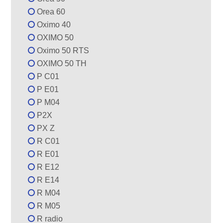
Orea 60
Oximo 40
OXIMO 50
Oximo 50 RTS
OXIMO 50 TH
P C01
P E01
P M04
P2X
PX Z
R C01
R E01
R E12
R E14
R M04
R M05
R radio