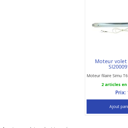
Moteur volet
SI20009
Moteur filaire Simu T
2 articles en
Prix:
Ajout pan