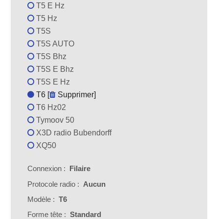
T5 E Hz
T5 Hz
T5S
T5S AUTO
T5S Bhz
T5S E Bhz
T5S E Hz
T6 [
Supprimer
]
T6 Hz02
Tymoov 50
X3D radio Bubendorff
XQ50
Connexion :
Filaire
Protocole radio :
Aucun
Modèle :
T6
Forme tête :
Standard