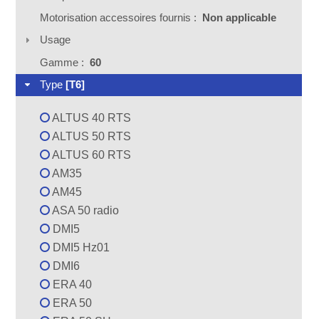
Motorisation accessoires fournis :
Non applicable
Usage
Gamme :
60
Type
[T6]
ALTUS 40 RTS
ALTUS 50 RTS
ALTUS 60 RTS
AM35
AM45
ASA 50 radio
DMI5
DMI5 Hz01
DMI6
ERA 40
ERA 50