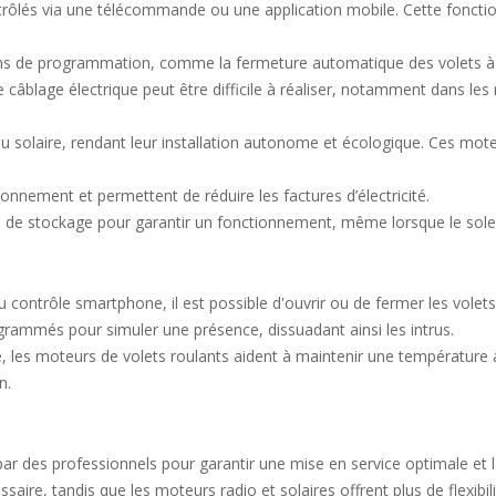
rôlés via une télécommande ou une application mobile. Cette fonctionn
ns de programmation, comme la fermeture automatique des volets à l
 câblage électrique peut être difficile à réaliser, notamment dans les
au solaire, rendant leur installation autonome et écologique. Ces mot
ronnement et permettent de réduire les factures d’électricité.
 de stockage pour garantir un fonctionnement, même lorsque le soleil 
contrôle smartphone, il est possible d'ouvrir ou de fermer les volets 
grammés pour simuler une présence, dissuadant ainsi les intrus.
es moteurs de volets roulants aident à maintenir une température amb
n.
 par des professionnels pour garantir une mise en service optimale et 
saire, tandis que les moteurs radio et solaires offrent plus de flexibili