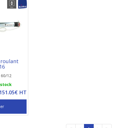
 roulant
16
6 60/12
 stock
 151.05€ HT
ier