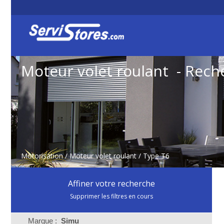
Moteur volet roulant - Rech
Motorisation
/
Moteur volet roulant
/ Type T6
Affiner votre recherche
Supprimer les filtres en cours
Marque :
Simu