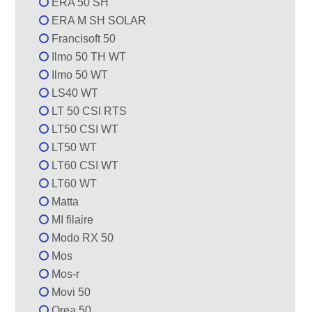
ERA 50 SH
ERA M SH SOLAR
Francisoft 50
Ilmo 50 TH WT
Ilmo 50 WT
LS40 WT
LT 50 CSI RTS
LT50 CSI WT
LT50 WT
LT60 CSI WT
LT60 WT
Matta
MI filaire
Modo RX 50
Mos
Mos-r
Movi 50
Orea 50