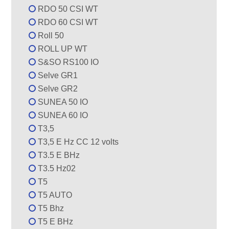
RDO 50 CSI WT
RDO 60 CSI WT
Roll 50
ROLL UP WT
S&SO RS100 IO
Selve GR1
Selve GR2
SUNEA 50 IO
SUNEA 60 IO
T3,5
T3,5 E Hz CC 12 volts
T3.5 E BHz
T3.5 Hz02
T5
T5 AUTO
T5 Bhz
T5 E BHz