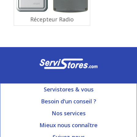
Récepteur Radio
Servistores & vous
Mon compte
Besoin d'un conseil ?
Nous contacter
Ouvert du Lundi au Vendredi
Nos services
8h15 à 12h00 | 13h30 à 16h45
Informations livraison
Mieux nous connaître
Qui sommes-nous?
Blog Servistores