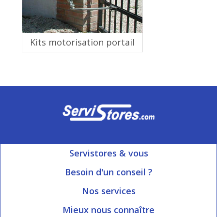
Kits motorisation portail
Servistores & vous
Mon compte
Besoin d'un conseil ?
Nous contacter
Ouvert du Lundi au Vendredi
Nos services
8h15 à 12h00 | 13h30 à 16h45
Informations livraison
Mieux nous connaître