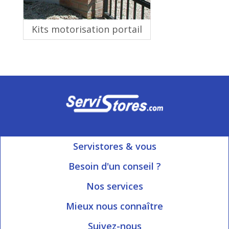
Kits motorisation portail
Servistores & vous
Mon compte
Besoin d'un conseil ?
Nous contacter
Ouvert du Lundi au Vendredi
Nos services
8h15 à 12h00 | 13h30 à 16h45
Informations livraison
Mieux nous connaître
Qui sommes-nous?
Blog Servistores
Suivez-nous