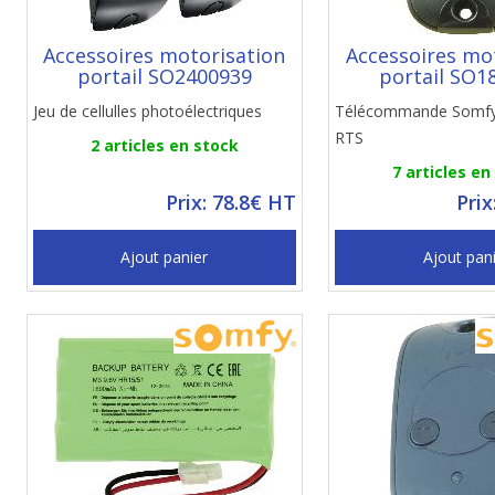
Accessoires motorisation
Accessoires mo
portail SO2400939
portail SO1
Jeu de cellulles photoélectriques
Télécommande Somfy
RTS
2 articles en stock
7 articles en
Prix: 78.8€ HT
Prix
Ajout panier
Ajout pan