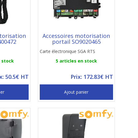
torisation
Accessoires motorisation
400472
portail SO9020465
Carte électronique SGA RTS
n stock
5 articles en stock
ix: 50.5€ HT
Prix: 172.83€ HT
ier
Ajout panier