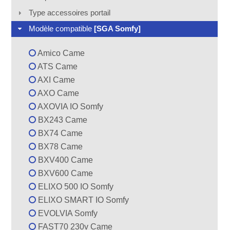
Type accessoires portail
Modèle compatible
[SGA Somfy]
Amico Came
ATS Came
AXI Came
AXO Came
AXOVIA IO Somfy
BX243 Came
BX74 Came
BX78 Came
BXV400 Came
BXV600 Came
ELIXO 500 IO Somfy
ELIXO SMART IO Somfy
EVOLVIA Somfy
FAST70 230v Came