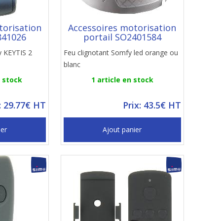
torisation
Accessoires motorisation
841026
portail SO2401584
 KEYTIS 2
Feu clignotant Somfy led orange ou
blanc
n stock
1 article en stock
: 29.77€ HT
Prix: 43.5€ HT
ier
Ajout panier