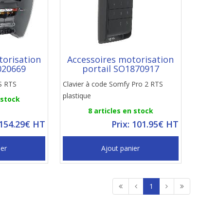
torisation
Accessoires motorisation
020669
portail SO1870917
S RTS
Clavier à code Somfy Pro 2 RTS
plastique
 stock
8 articles en stock
 154.29€ HT
Prix: 101.95€ HT
ier
Ajout panier
1