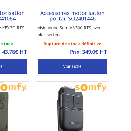
torisation
Accessoires motorisation
841064
portail SO2401446
y KEYGO RTS
Visiophone Somfy V500 RTS avec
bloc secteur
n stock
Rupture de stock définitive
: 43.78€ HT
Prix: 349.0€ HT
ier
Voir Fiche