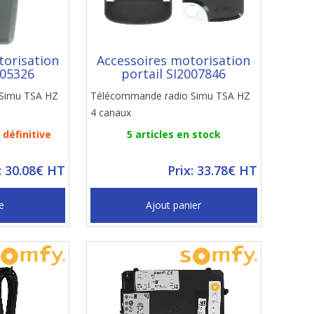
torisation
Accessoires motorisation
005326
portail SI2007846
Simu TSA HZ
Télécommande radio Simu TSA HZ
4 canaux
définitive
5 articles en stock
: 30.08€ HT
Prix: 33.78€ HT
e
Ajout panier