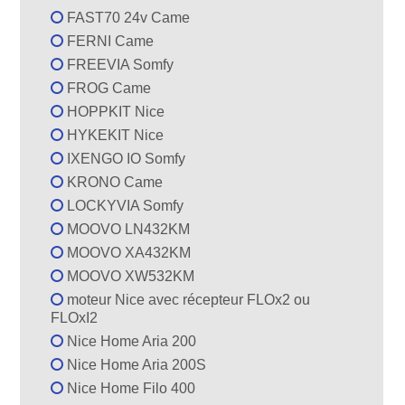
FAST70 24v Came
FERNI Came
FREEVIA Somfy
FROG Came
HOPPKIT Nice
HYKEKIT Nice
IXENGO IO Somfy
KRONO Came
LOCKYVIA Somfy
MOOVO LN432KM
MOOVO XA432KM
MOOVO XW532KM
moteur Nice avec récepteur FLOx2 ou
FLOxI2
Nice Home Aria 200
Nice Home Aria 200S
Nice Home Filo 400