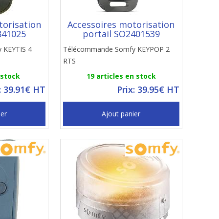
torisation
Accessoires motorisation
841025
portail SO2401539
 KEYTIS 4
Télécommande Somfy KEYPOP 2
RTS
 stock
19 articles en stock
: 39.91€ HT
Prix: 39.95€ HT
ier
Ajout panier