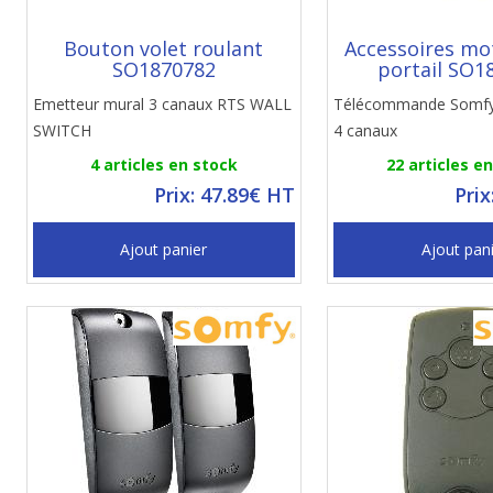
Bouton volet roulant
Accessoires mo
SO1870782
portail SO1
Emetteur mural 3 canaux RTS WALL
Télécommande Somf
SWITCH
4 canaux
4 articles en stock
22 articles e
Prix: 47.89€ HT
Prix
Ajout panier
Ajout pan